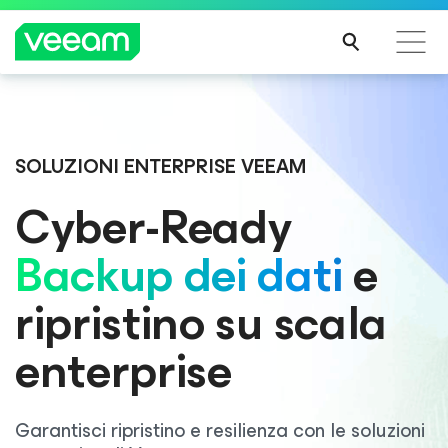
Linee guida di Veeam per i clienti interessati
dall'aggiornamento dei contenuti di CrowdStrike
SOLUZIONI ENTERPRISE VEEAM
PER
SAPE
Cyber-Ready
RNE
DI
Backup dei dati
e
PIÙ
ripristino su scala
enterprise
Garantisci ripristino e resilienza con le soluzioni