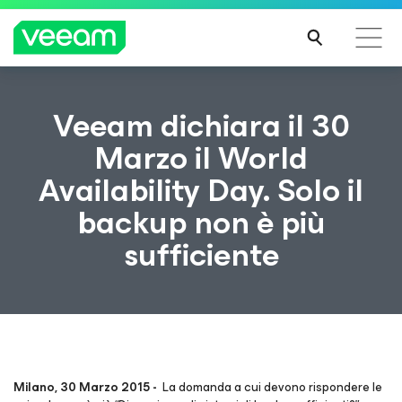
Linee guida di Veeam per i clienti interessati
Veeam dichiara il 30
dall'aggiornamento dei contenuti di CrowdStrike
Marzo il World
PER
Availability Day. Solo il
SAPE
RNE
backup non è più
DI
PIÙ
sufficiente
Milano, 30 Marzo 2015 -
La domanda a cui devono rispondere le