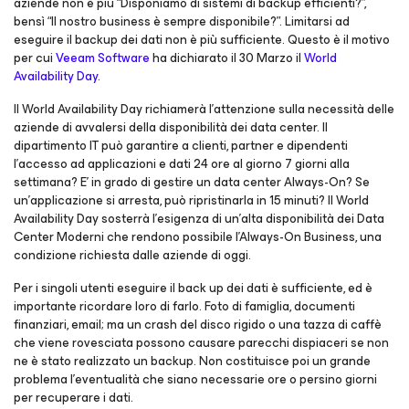
aziende non è più “Disponiamo di sistemi di backup efficienti?”,
bensì “Il nostro business è sempre disponibile?”. Limitarsi ad
eseguire il backup dei dati non è più sufficiente. Questo è il motivo
per cui
Veeam Software
ha dichiarato il 30 Marzo il
World
Availability Day.
Il World Availability Day richiamerà l’attenzione sulla necessità delle
aziende di avvalersi della disponibilità dei data center. Il
dipartimento IT può garantire a clienti, partner e dipendenti
l’accesso ad applicazioni e dati 24 ore al giorno 7 giorni alla
settimana? E’ in grado di gestire un data center Always-On? Se
un’applicazione si arresta, può ripristinarla in 15 minuti? Il World
Availability Day sosterrà l’esigenza di un’alta disponibilità dei Data
Center Moderni che rendono possibile l’Always-On Business, una
condizione richiesta dalle aziende di oggi.
Per i singoli utenti eseguire il back up dei dati è sufficiente, ed è
importante ricordare loro di farlo. Foto di famiglia, documenti
finanziari, email; ma un crash del disco rigido o una tazza di caffè
che viene rovesciata possono causare parecchi dispiaceri se non
ne è stato realizzato un backup. Non costituisce poi un grande
problema l’eventualità che siano necessarie ore o persino giorni
per recuperare i dati.