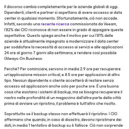
Il discorso cambia completamente per le aziende globali di oggi.
Dipendenti, clienti e partner si aspettano di avere accesso ai data
center in qualsiasi momento. Sfortunatamente, ciò non accade.
Infatti, secondo una
recente ricerca
commissionata da Veeam,
l’82% dei CIO riconosce di non essere in grado di appagare queste
aspettative. Questo spiega anche il motivo per cui l’81% delle
aziende è attualmente impegnato a modernizzare il data center
per soddisfare la necessità di accesso ai servizi e alle applicazioni
24 ore al giorno 7 giorni alla settimana, e rendere così possibile
l’Always-On Business.
Perchè? Per cominciare, servono in media 2.9 ore per recuperare
un’applicazione mission critical, e 8.5 ore per applicazioni di altro
tipo. Nessun dipendente o cliente accetterà di restare senza
accesso ad applicazioni anche solo per poche ore. É una buona
cosa che esistano i sistemi di backup, ma se bisogna recuperare il
nastro nelle profondità di un magazzino dall’altra parte della città
prima di avviare un ripristino, il problema è tutt’altro che risolto.
Soprattutto se il backup stesso non effettuerà il ripristino. I CIO
affermano che quando, in caso di disastro, devono ripristinare dei
dati, in media 1 tentativo di backup su 6 fallisce. Ciò non sorprende