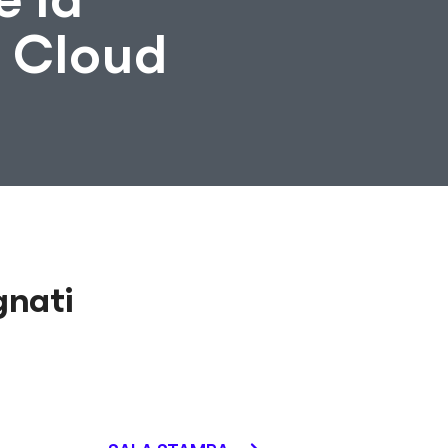
i Cloud
gnati