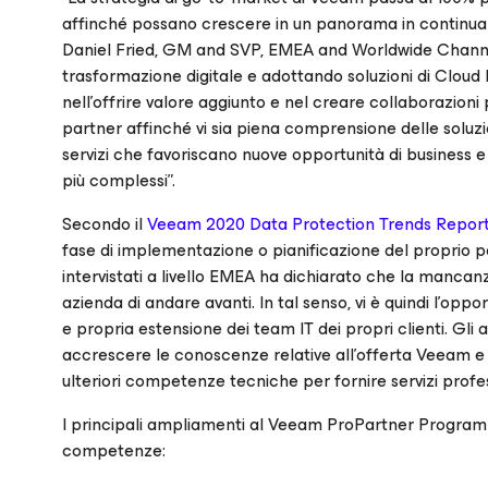
affinché possano crescere in un panorama in continua e
Daniel Fried, GM and SVP, EMEA and Worldwide Channels
trasformazione digitale e adottando soluzioni di Cloud
nell’offrire valore aggiunto e nel creare collaborazioni 
partner affinché vi sia piena comprensione delle soluzi
servizi che favoriscano nuove opportunità di business e
più complessi”.
Secondo il
Veeam 2020 Data Protection Trends Repor
fase di implementazione o pianificazione del proprio pe
intervistati a livello EMEA ha dichiarato che la manca
azienda di andare avanti. In tal senso, vi è quindi l’op
e propria estensione dei team IT dei propri clienti. 
accrescere le conoscenze relative all’offerta Veeam e 
ulteriori competenze tecniche per fornire servizi profes
I principali ampliamenti al Veeam ProPartner Program 
competenze: