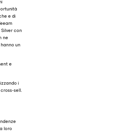
ni
portunità
che e di
 Veeam
 Silver con
n ne
a hanno un
ment e
izzando i
cross-sell.
tendenze
a loro