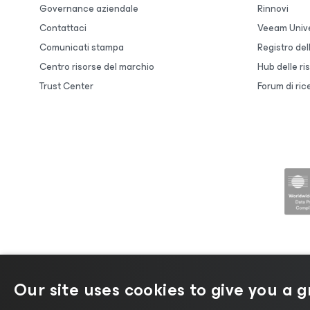
Governance aziendale
Rinnovi
Contattaci
Veeam Unive
Comunicati stampa
Registro de
Centro risorse del marchio
Hub delle ri
Trust Center
Forum di ric
Our site uses cookies to give you a 
©2026 Veeam® Software |
Informativa