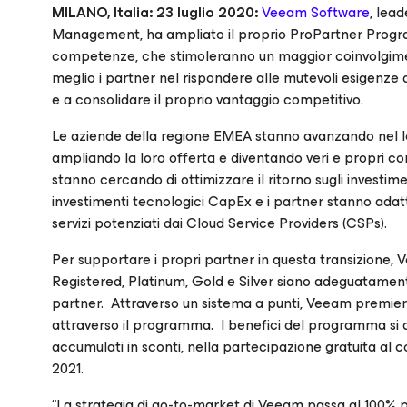
MILANO, Italia: 23 luglio 2020:
Veeam Software
, lead
Management, ha ampliato il proprio ProPartner Progra
competenze, che stimoleranno un maggior coinvolgiment
meglio i partner nel rispondere alle mutevoli esigenze de
e a consolidare il proprio vantaggio competitivo.
Le aziende della regione EMEA stanno avanzando nel loro
ampliando la loro offerta e diventando veri e propri consu
stanno cercando di ottimizzare il ritorno sugli investim
investimenti tecnologici CapEx e i partner stanno adatt
servizi potenziati dai Cloud Service Providers (CSPs).
Per supportare i propri partner in questa transizione,
Registered, Platinum, Gold e Silver siano adeguatame
partner. Attraverso un sistema a punti, Veeam premie
attraverso il programma. I benefici del programma si a
accumulati in sconti, nella partecipazione gratuita a
2021.
“La strategia di go-to-market di Veeam passa al 100% pe