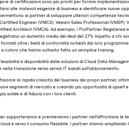
re di certificazioni sono più pronti per fornire implementazio
attarsi alle mutevoli esigenze di business e identificare nuove op
 permettono ai partner di sviluppare ulteriori competenze tecni
am Certified Engineer (VMCE), Veeam Sales Professional (VMSP),
ified Architect (VMCA). Ad esempio, I ProPartner Registered e
gistrano un aumento medio dei deal del 27% rispetto a chi no
formati oltre i livelli di conformità richiesti dal loro programm
o a coloro che hanno soltanto fatto un semplice training.
à, flessibilità e disponibilità dalle soluzioni di Cloud Data Manage
ella transizione verso servizi IT basati sull’abbonamento.
orire la rapida crescita del business dei propri partner, ottim
uovi segmenti di mercato e creando più opportunità di upsell e 
ù solide e di fiducia con i loro clienti.
r supporteranno e premieranno i partner nell'affrontare le 
l cloud e verso il consumo flessibile. I partner stanno ampliando l