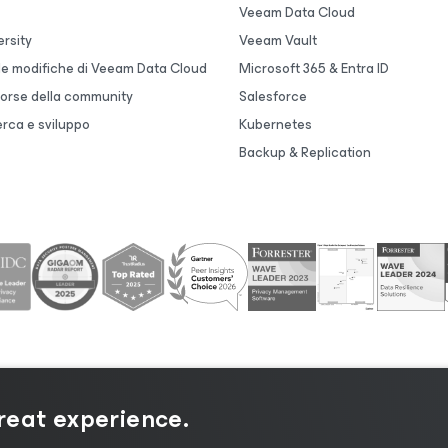
Veeam Data Cloud
rsity
Veeam Vault
lle modifiche di Veeam Data Cloud
Microsoft 365 & Entra ID
sorse della community
Salesforce
erca e sviluppo
Kubernetes
Backup & Replication
great experience.
 sulla privacy
|
Informativa sui cookie
|
Informazioni legal