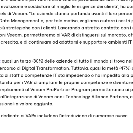
voluzione e soddisfare al meglio le esigenze dei clienti”, ha
 di Veeam. “Le aziende stanno portando avanti il loro percor
 Data Management e, per tale motivo, vogliamo aiutare i nostri 
più strategiche con i clienti. Lavorando a stretto contatto con i 
oni Veeam, permetteremo ai VAR di distinguersi sul mercato, off
 crescita, e di continuare ad adattarsi e supportare ambienti I
t
quasi un terzo (30%) delle aziende di tutto il mondo si trova ne
rcorso di Digital Transformation. Tuttavia, quasi la metà (47%) 
nza di staff o competenze IT sta impedendo o ha impedito alla 
portunità per i VAR di ampliare le proprie competenze e diventar
Gli ampliamenti al Veeam ProPartner Program permetteranno ai p
all’integrazione di Veeam con i Technology Alliance Partners, e
sionali a valore aggiunto.
dedicato ai VARs includono l’introduzione di numerose nuove