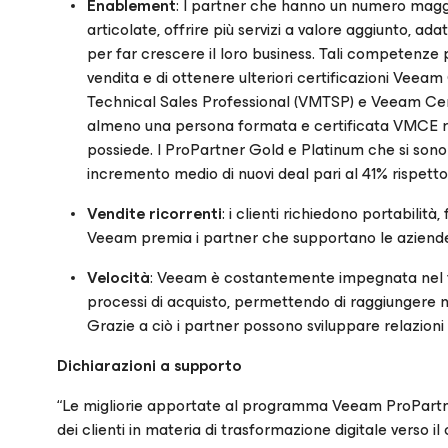
Enablement
: I partner che hanno un numero maggio
articolate, offrire più servizi a valore aggiunto, ad
per far crescere il loro business. Tali competenze
vendita e di ottenere ulteriori certificazioni Vee
Technical Sales Professional (VMTSP) e Veeam Cert
almeno una persona formata e certificata VMCE re
possiede. I ProPartner Gold e Platinum che si sono 
incremento medio di nuovi deal pari al 41% rispett
Vendite ricorrenti
: i clienti richiedono portabilit
Veeam premia i partner che supportano le aziende n
Velocità
: Veeam è costantemente impegnata nel fav
processi di acquisto, permettendo di raggiungere n
Grazie a ciò i partner possono sviluppare relazioni pi
Dichiarazioni a supporto
“Le migliorie apportate al programma Veeam ProPartne
dei clienti in materia di trasformazione digitale verso i