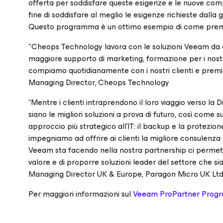
offerta per soddisfare queste esigenze e le nuove co
fine di soddisfare al meglio le esigenze richieste dall
Questo programma è un ottimo esempio di come premia
"Cheops Technology lavora con le soluzioni Veeam da o
maggiore supporto di marketing, formazione per i nostr
compiamo quotidianamente con i nostri clienti e premia
Managing Director, Cheops Technology
“Mentre i clienti intraprendono il loro viaggio verso la D
siano le migliori soluzioni a prova di futuro, così come
approccio più strategico all'IT: il backup e la protezione
impegniamo ad offrire ai clienti la migliore consulenza 
Veeam sta facendo nella nostra partnership ci permette
valore e di proporre soluzioni leader del settore che si
Managing Director UK & Europe, Paragon Micro UK Lt
Per maggiori informazioni sul
Veeam ProPartner Prog