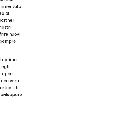
 commentato
so di
partner
nostri
rire nuovi
T sempre
lla prima
degli
propria
e una vera
artner di
 sviluppare