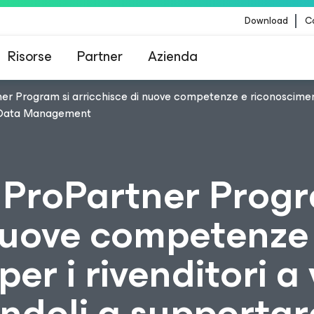
Download
Co
Risorse
Partner
Azienda
 Program si arricchisce di nuove competenze e riconoscimenti p
Veeam per i clienti interessati dall'aggiornamento
ud Data Management
contenuti di CrowdStrike
ProPartner Progr
 nuove competenze
er i rivenditori a
ndoli a supportar