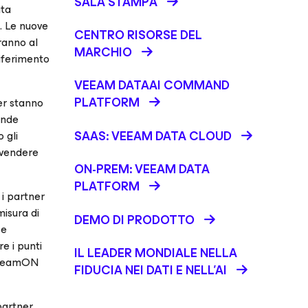
SALA STAMPA
ata
. Le nuove
CENTRO RISORSE DEL
ranno al
MARCHIO
riferimento
VEEAM DATAAI COMMAND
PLATFORM
er stanno
iende
SAAS: VEEAM DATA CLOUD
 gli
ivendere
ON-PREM: VEEAM DATA
PLATFORM
 i partner
isura di
DEMO DI PRODOTTO
ze
e i punti
IL LEADER MONDIALE NELLA
 VeeamON
FIDUCIA NEI DATI E NELL’AI
partner