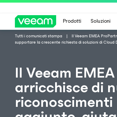
Prodotti
Soluzioni
Tutti i comunicati stampa
Il Veeam EMEA ProPartner
Linee guida di 
supportare la crescente richiesta di soluzioni di Clo
Il Veeam EMEA 
arricchisce di
riconoscimenti p
aggiunto, aiuta