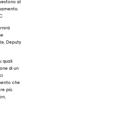
vestono al
onamento.
DC
rnirà
he
ste, Deputy
u quali
ione di un
ci
imento che
re più
on,