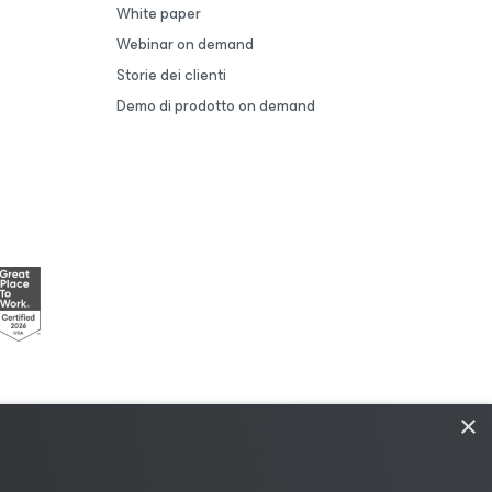
White paper
Webinar on demand
Storie dei clienti
Demo di prodotto on demand
×
i
|
Policy di licenza
|
Risorse del fornitore