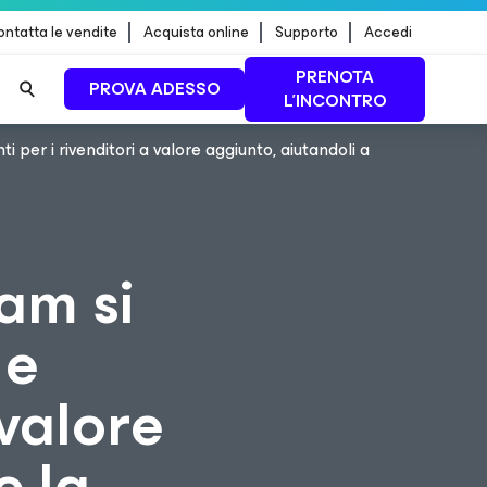
ntatta le vendite
Acquista online
Supporto
Accedi
PRENOTA
PROVA ADESSO
L'INCONTRO
er i rivenditori a valore aggiunto, aiutandoli a
 dei
PER SAPERNE DI
PIÙ
am si
 e
 valore
e la