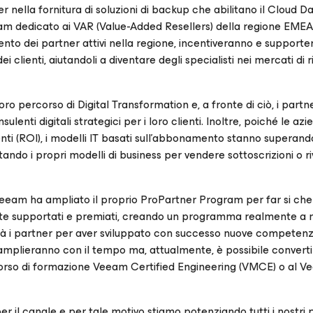
er nella fornitura di soluzioni di backup che abilitano il Cloud D
m dedicato ai VAR (Value-Added Resellers) della regione EMEA
o dei partner attivi nella regione, incentiveranno e supporte
i clienti, aiutandoli a diventare degli specialisti nei mercati di 
 percorso di Digital Transformation e, a fronte di ciò, i partn
lenti digitali strategici per i loro clienti. Inoltre, poiché le az
enti (ROI), i modelli IT basati sull’abbonamento stanno superando
ando i propri modelli di business per vendere sottoscrizioni o r
 Veeam ha ampliato il proprio ProPartner Program per far si che
nte supportati e premiati, creando un programma realmente a m
rà i partner per aver sviluppato con successo nuove competen
mplieranno con il tempo ma, attualmente, è possibile convertir
l corso di formazione Veeam Certified Engineering (VMCE) o al
r il canale e per tale motivo stiamo potenziando tutti i nostri 