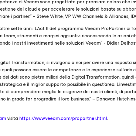
mpetenze di Veeam sono progettate per premiare coloro che in
a gestione del cloud e per accelerare le soluzioni basate su abb
re i partner.” – Steve White, VP WW Channels & Alliances, I
ltre sette anni. L'Act II del programma Veeam ProPartner ci fo
i team, strumenti e margini aggiuntivi riconoscendo le azioni c
ndo i nostri investimenti nelle soluzioni Veeam" - Didier Delho
igital Transformation, si rivolgono a noi per avere una risposta s
 su quali possono essere le competenze e le esperienze sull’adoz
 dei dati sono pietre miliari della Digital Transformation, quindi 
strategica e il miglior supporto possibile in quest’area. L'invest
 di comprendere meglio le esigenze dei nostri clienti, di porta
ano in grado far progredire il loro business.” – Donavan Hutchins
d
ram
visita
https://www.veeam.com/propartner.html
.