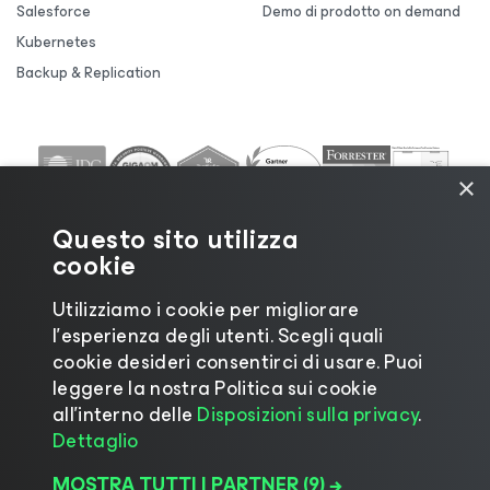
Salesforce
Demo di prodotto on demand
Kubernetes
Backup & Replication
×
Questo sito utilizza
cookie
Utilizziamo i cookie per migliorare
l’esperienza degli utenti. Scegli quali
cookie desideri consentirci di usare. Puoi
leggere la nostra Politica sui cookie
©2026 Veeam® Software |
Informativa sulla privacy
all’interno delle
Disposizioni sulla privacy
.
|
Informativa sui cookie
|
Informazioni legali
|
Policy
Dettaglio
di licenza
|
Risorse del fornitore
MOSTRA TUTTI I PARTNER
(9) →