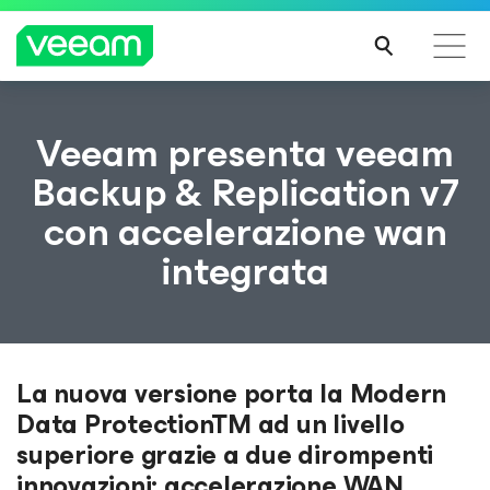
Linee guida di Veeam per i clienti interessati
Veeam presenta veeam
dall'aggiornamento dei contenuti di CrowdStrike
Backup & Replication v7
PER
con accelerazione wan
SAPE
RNE
integrata
DI
PIÙ
La nuova versione porta la Modern
Data ProtectionTM ad un livello
superiore grazie a due dirompenti
innovazioni: accelerazione WAN