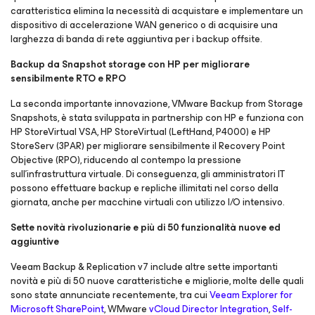
caratteristica elimina la necessità di acquistare e implementare un
dispositivo di accelerazione WAN generico o di acquisire una
larghezza di banda di rete aggiuntiva per i backup offsite.
Backup da Snapshot storage con HP per migliorare
sensibilmente RTO e RPO
La seconda importante innovazione, VMware Backup from Storage
Snapshots, è stata sviluppata in partnership con HP e funziona con
HP StoreVirtual VSA, HP StoreVirtual (LeftHand, P4000) e HP
StoreServ (3PAR) per migliorare sensibilmente il Recovery Point
Objective (RPO), riducendo al contempo la pressione
sull’infrastruttura virtuale. Di conseguenza, gli amministratori IT
possono effettuare backup e repliche illimitati nel corso della
giornata, anche per macchine virtuali con utilizzo I/O intensivo.
Sette novità rivoluzionarie e più di 50 funzionalità nuove ed
aggiuntive
Veeam Backup & Replication v7 include altre sette importanti
novità e più di 50 nuove caratteristiche e migliorie, molte delle quali
sono state annunciate recentemente, tra cui
Veeam Explorer for
Microsoft SharePoint
, WMware
vCloud Director Integration
,
Self-