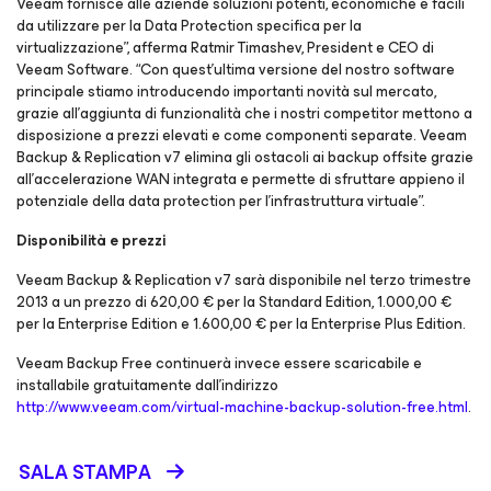
Veeam fornisce alle aziende soluzioni potenti, economiche e facili
da utilizzare per la Data Protection specifica per la
virtualizzazione”, afferma Ratmir Timashev, President e CEO di
Veeam Software. “Con quest’ultima versione del nostro software
principale stiamo introducendo importanti novità sul mercato,
grazie all’aggiunta di funzionalità che i nostri competitor mettono a
disposizione a prezzi elevati e come componenti separate. Veeam
Backup & Replication v7 elimina gli ostacoli ai backup offsite grazie
all’accelerazione WAN integrata e permette di sfruttare appieno il
potenziale della data protection per l’infrastruttura virtuale”.
Disponibilità e prezzi
Veeam Backup & Replication v7 sarà disponibile nel terzo trimestre
2013 a un prezzo di 620,00 € per la Standard Edition, 1.000,00 €
per la Enterprise Edition e 1.600,00 € per la Enterprise
Plus
Edition.
Veeam Backup Free continuerà invece essere scaricabile e
installabile gratuitamente dall’indirizzo
http://www.veeam.com/virtual-machine-backup-solution-free.html
.
SALA STAMPA