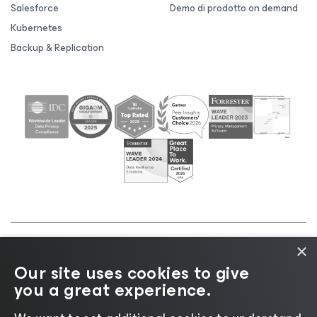
Salesforce
Demo di prodotto on demand
Kubernetes
Backup & Replication
×
©2026 Veeam® Software |
Informativa sulla privacy
Our site uses cookies to give
|
Informativa sui cookie
|
Informazioni legali
|
Policy
you a great experience.
di licenza
|
Risorse del fornitore