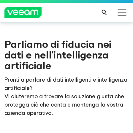
Linee guida di Veeam per i clienti interessati
Parliamo di fiducia nei
dall'aggiornamento dei contenuti di CrowdStrike
dati e nell'intelligenza
PER
SAPE
artificiale
RNE
DI
Pronti a parlare di dati intelligenti e intelligenza
PIÙ
artificiale?
Vi aiuteremo a trovare la soluzione giusta che
protegga ciò che conta e mantenga la vostra
azienda operativa.