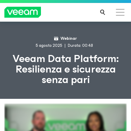
Linee guida di Veeam per i clienti interessati
Webinar
dall'aggiornamento dei contenuti di CrowdStrike
5 agosto 2025
Durata: 00:48
PER
Veeam Data Platform:
SAPE
Resilienza e sicurezza
RNE
DI
senza pari
PIÙ