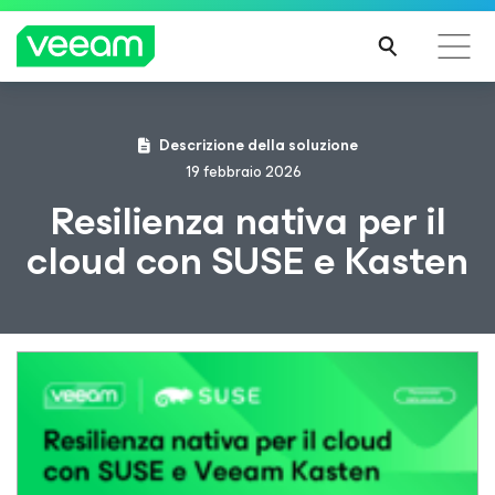
Linee guida di Veeam per i clienti interessati
Descrizione della soluzione
dall'aggiornamento dei contenuti di CrowdStrike
19 febbraio 2026
PER
Resilienza nativa per il
SAPE
cloud con SUSE e Kasten
RNE
DI
PIÙ