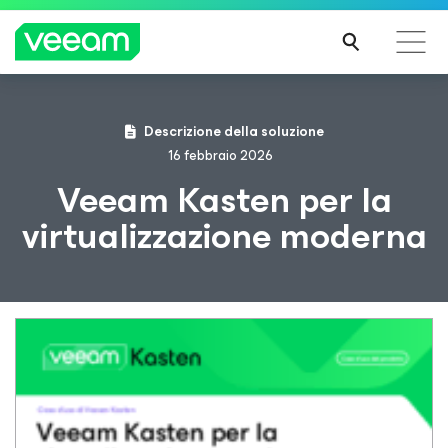
Linee guida di Veeam per i clienti interessati
Descrizione della soluzione
dall'aggiornamento dei contenuti di CrowdStrike
16 febbraio 2026
PER
Veeam Kasten per la
SAPE
virtualizzazione moderna
RNE
DI
PIÙ