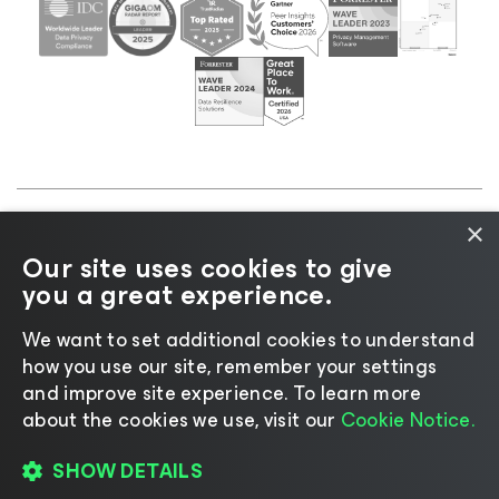
×
©2026 Veeam® Software |
Informativa sulla privacy
Our site uses cookies to give
|
Informativa sui cookie
|
Informazioni legali
|
Policy
you a great experience.
di licenza
|
Risorse del fornitore
We want to set additional cookies to understand
how you use our site, remember your settings
and improve site experience. ​To learn more
about the cookies we use, visit our
Cookie Notice.
Cambia lingua
SHOW DETAILS