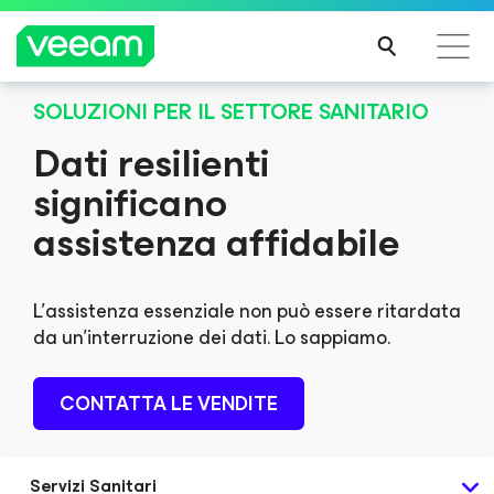
NUOVA VERSIONE 12.3
SOLUZIONI PER IL SETTORE SANITARIO
Evolvi con l'intelligenza artificiale
Linee guida di Veeam per i clienti interessati
Dati resilienti
generativa e il backup di Microsoft Entra
dall'aggiornamento dei contenuti di CrowdStrike
ID
significano
PER
SAPE
Veeam Data Platform: potente resilienza dei dati per
assistenza affidabile
RNE
mantenere operativa la tua azienda
DI
PIÙ
SCOPRI LE NOVITÀ
L'assistenza essenziale non può essere ritardata
da un'interruzione dei dati. Lo sappiamo.
CONTATTA LE VENDITE
Servizi Sanitari