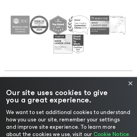
×
©2026 Veeam® Software |
プライバシーに関する通
Our site uses cookies to give
知
|
Cookieに関する通知
|
リーガル
|
ライセンスポリ
you a great experience.
シー
|
サプライヤーリソース
We want to set additional cookies to understand
how you use our site, remember your settings
and improve site experience. ​To learn more
about the cookies we use, visit our
Cookie Notice.
言語の変更