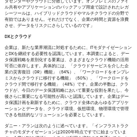
タセンターやクラウドに分散しています。オンプレミスのファイ
ル共有やアプリケーションのバックアップ用途で設計されたレガ
シーツールは、ハイブリッドクラウドやマルチクラウドの分野で
有効ではありません。それだけでなく、企業の時間と資源を浪費
させ、データをリスクにさらしているのです」
DXとクラウド
企業は、新たな業界潮流に対処するために、ITモダナイゼーション
とDXを継続する必要性を認識しています。本調査によると、デー
タ保護戦略を差別化する要素は、さまざまなクラウド機能の活用
可否に依存します。具体的には、「クラウドサービスを介した企
業の災害復旧（DR）機能」（54%）、「ワークロードをオンプレ
ミスからクラウドに移行する機能」（50%）、「ワークロードを
クラウド間で移行する機能」（48%）です。企業の半数は、クラ
ウドが、今日のデータ保護戦略において重要な役割を果たし、今
後さらに重要になる可能性が高いと認識しています。企業はデー
タ保護計画を刷新するために、クラウド全体のあらゆるアプリケ
ーションとデータを、クラウド環境、仮想環境、物理環境で管理
できる包括的なソリューションを必要としています。
ダニー・アランは次のように述べています。「インフラストラク
チャのモダナイゼーションは2020年時点ですでに始まっていま