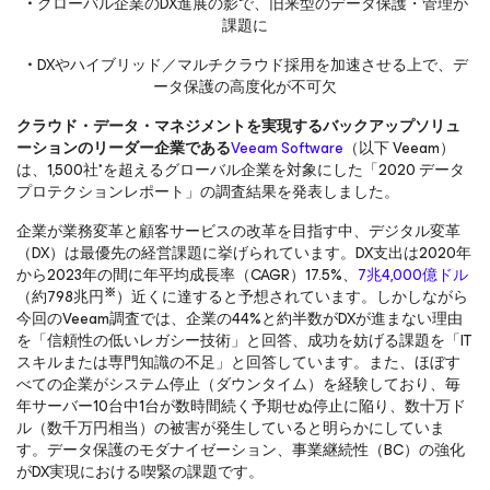
・
グローバル企業のDX進展の影で、旧来型のデータ保護・管理が
課題に
・
DXやハイブリッド／マルチクラウド採用を加速させる上で、デ
ータ保護の高度化が不可欠
クラウド・データ・マネジメントを実現するバックアップソリュ
ーションのリーダー企業である
Veeam Software
（以下 Veeam）
は、1,500社*を超えるグローバル企業を対象にした「2020 データ
プロテクションレポート」の調査結果を発表しました。
企業が業務変革と顧客サービスの改革を目指す中、デジタル変革
（DX）は最優先の経営課題に挙げられています。DX支出は2020年
から2023年の間に年平均成長率（CAGR）17.5%、
7兆4,000億ドル
※
（約798兆円
）近くに達すると予想されています。しかしながら
今回のVeeam調査では、企業の44%と約半数がDXが進まない理由
を「信頼性の低いレガシー技術」と回答、成功を妨げる課題を「IT
スキルまたは専門知識の不足」と回答しています。また、ほぼす
べての企業がシステム停止（ダウンタイム）を経験しており、毎
年サーバー10台中1台が数時間続く予期せぬ停止に陥り、数十万ド
ル（数千万円相当）の被害が発生していると明らかにしていま
す。データ保護のモダナイゼーション、事業継続性（BC）の強化
がDX実現における喫緊の課題です。