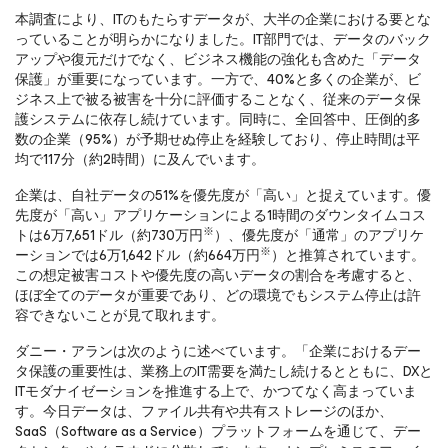
本調査により、ITのもたらすデータが、大半の企業における要とな
っていることが明らかになりました。IT部門では、データのバック
アップや復元だけでなく、ビジネス機能の強化も含めた「データ
保護」が重要になっています。一方で、40%と多くの企業が、ビ
ジネス上で被る被害を十分に評価することなく、従来のデータ保
護システムに依存し続けています。同時に、全回答中、圧倒的多
数の企業（95%）が予期せぬ停止を経験しており、停止時間は平
均で117分（約2時間）に及んでいます。
企業は、自社データの51%を優先度が「高い」と捉えています。優
先度が「高い」アプリケーションによる1時間のダウンタイムコス
※
トは6万7,651ドル（約730万円
）、優先度が「通常」のアプリケ
※
ーションでは6万1,642ドル（約664万円
）と推算されています。
この想定被害コストや優先度の高いデータの割合を考慮すると、
ほぼ全てのデータが重要であり、どの環境でもシステム停止は許
容できないことが見て取れます。
ダニー・アランは次のように述べています。「企業におけるデー
タ保護の重要性は、業務上のIT需要を満たし続けるとともに、DXと
ITモダナイゼーションを推進する上で、かつてなく高まっていま
す。今日データは、ファイル共有や共有ストレージのほか、
SaaS（Software as a Service）プラットフォームを通じて、デー