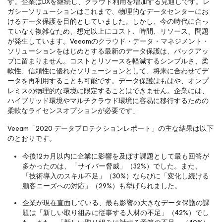
す。企業はDXを継続し、クラウド利用を増加する見通しです。レ
ガシーソリューションはこれまで、物理的なデータセンターにお
けるデータ保護を目的としていました。しかし、今の時代に合っ
ていなく複雑なため、想定以上にコスト、時間、リソース、問題
が発生しています。Veeamのクラウド・データ・マネジメント・
ソリューションをはじめとする最新のデータ保護は、バックアッ
プに留まりません。コストとリソースを軽減するシンプルさ、柔
軟性、信頼性に優れたソリューションとして、将来に合わせてデ
ータを再利用することも可能です。データ保護はもはや、オンプ
レミスの物理的な環境に限定することはできません。企業には、
ハイブリッド環境やマルチクラウド環境に容易に移行するための
柔軟なライセンスオプションが必要です」
Veeam「2020 データプロテクションレポート」の主な結果は以下
のとおりです。
今後12カ月以内に企業に影響を及ぼす課題として最も回答が
多かったのは、「サイバー脅威」（32%）でした。また、
「技術導入のスキル不足」（30%）ならびに「変化し続ける
顧客ニーズへの対応」（29%）も挙げられました。
企業が現在直面している、最も影響の大きなデータ保護の課
題は「新しい取り組みに従事する人材の不足」（42%）でし