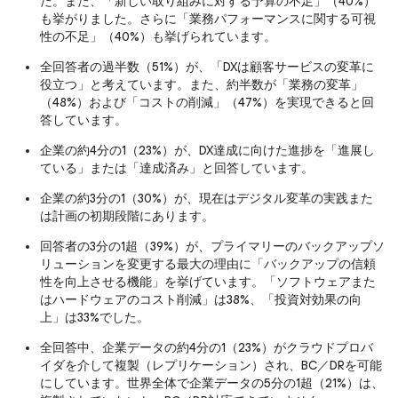
た。また、「新しい取り組みに対する予算の不足」（40%）
も挙がりました。さらに「業務パフォーマンスに関する可視
性の不足」（40%）も挙げられています。
全回答者の過半数（51%）が、「DXは顧客サービスの変革に
役立つ」と考えています。また、約半数が「業務の変革」
（48%）および「コストの削減」（47%）を実現できると回
答しています。
企業の約4分の1（23%）が、DX達成に向けた進捗を「進展し
ている」または「達成済み」と回答しています。
企業の約3分の1（30%）が、現在はデジタル変革の実践また
は計画の初期段階にあります。
回答者の3分の1超（39%）が、プライマリーのバックアップソ
リューションを変更する最大の理由に「バックアップの信頼
性を向上させる機能」を挙げています。「ソフトウェアまた
はハードウェアのコスト削減」は38%、「投資対効果の向
上」は33%でした。
全回答中、企業データの約4分の1（23%）がクラウドプロバ
イダを介して複製（レプリケーション）され、BC／DRを可能
にしています。世界全体で企業データの5分の1超（21%）は、