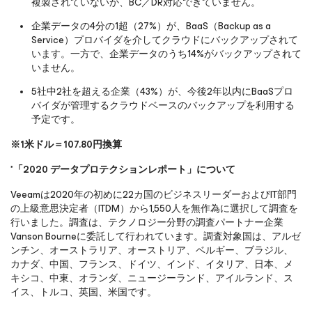
複製されていないか、BC／DR対応できていません。
企業データの4分の1超（27%）が、BaaS（Backup as a
Service）プロバイダを介してクラウドにバックアップされて
います。一方で、企業データのうち14%がバックアップされて
いません。
5社中2社を超える企業（43%）が、今後2年以内にBaaSプロ
バイダが管理するクラウドベースのバックアップを利用する
予定です。
※1米ドル＝107.80円換算
*
「2020 データプロテクションレポート」について
Veeamは2020年の初めに22カ国のビジネスリーダーおよびIT部門
の上級意思決定者（ITDM）から1,550人を無作為に選択して調査を
行いました。調査は、テクノロジー分野の調査パートナー企業
Vanson Bourneに委託して行われています。調査対象国は、アルゼ
ンチン、オーストラリア、オーストリア、ベルギー、ブラジル、
カナダ、中国、フランス、ドイツ、インド、イタリア、日本、メ
キシコ、中東、オランダ、ニュージーランド、アイルランド、ス
イス、トルコ、英国、米国です。