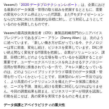
Veeamの「
2020 データプロテクションレポート
」は、企業におけ
る最新のデータ保護・管理の取り組みを把握するとともに、需要
の変化やシステム停止といったIT課題、またITモダナイゼーション
ならびにDXに向けた意欲的な目標に対し、どう対応しようとして
いるのかを調査したものです。
Veeamの最高技術責任者（CTO）兼製品戦略部門のシニアバイス
プレジデントであるダニー・アラン（Danny Allan）は、次のよう
に述べています。「新しい働き方が広がっている今、テクノロジ
ーは常に前進、変化し続け、ビジネスを変革しています。DXに伴
い絶え間なく変化するIT環境を把握し、企業がソリューション、課
題、目標に対しどのような立場を取っているかを認識することが
重要です。ユーザーエクスペリエンスを向上させるテクノロジー
活用が世界的に推進されている一方で、アキレス腱となっている
のは、どのようにハイブリッドクラウド環境でのデータ保護・管
理を行っていくかということです。旧来型のレガシー手法ではな
く、より高度のインテリジェンスを備えたデータ保護に進化さ
せ、ニーズを予測、進化し続ける需要に対応しなければなりませ
ん。今回の調査結果も踏まえ、ビジネスリーダーが現状を認識し
行動を起こせば、真の変革を実現できるものと考えます」
データ保護とアベイラビリティの重大性