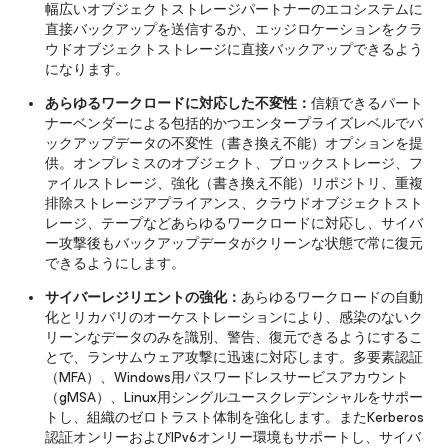
幅広いオブジェクトストレージパートナーのエコシステムに
直接バックアップを送信するか、エッジロケーションをクラ
ウドオブジェクトストレージに直接バックアップできるよう
になります。
あらゆるワークロードに対応した不変性：
信頼できるパート
ナーベンダーによる包括的かつエンタープライズレベルでバ
ックアップデータの不変性（書き換え不能）オプションを提
供。オンプレミスのオブジェクト、ブロックストレージ、フ
ァイルストレージ、強化（書き換え不能）リポジトリ、重複
排除ストレージアプライアンス、クラウドオブジェクトスト
レージ、テープなどあらゆるワークロードに対応し、サイバ
ー攻撃後もバックアップデータがクリーンな状態で常に復元
できるようにします。
サイバーレジリエントの強化：
あらゆるワークロードの自動
化とリカバリのオーケストレーションにより、感染のないク
リーンなデータのみを識別、警告、復元できるようにするこ
とで、ランサムウェア攻撃に迅速に対応します。多要素認証
（MFA）、Windows用パスワードレスサービスアカウント
（gMSA）、Linux用シングルユースクレデンシャルをサポー
トし、組織のゼロトラスト体制を強化します。またKerberos
認証オンリーおよびIPv6オンリー環境もサポートし、サイバ