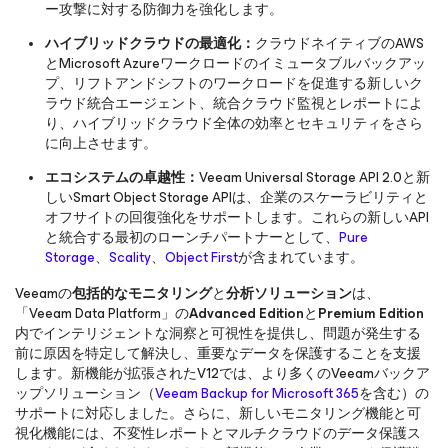
ー攻撃に対する防御力を強化します。
ハイブリッドクラウドの最適化：
クラウドネイティブのAWS
とMicrosoft Azureワークロードのイミュータブルバックアッ
プ、リフトアンドシフトのワークロードを促進する新しいク
ラウド統合エージェント、統合クラウド監視とレポートによ
り、ハイブリッドクラウド全体の効率とセキュリティをさら
に向上させます。
エコシステムの卓越性：
Veeam Universal Storage API 2.0と新
しいSmart Object Storage APIは、企業のスケーラビリティと
オフサイトの回復強化をサポートします。これらの新しいAPI
と統合する最初のローンチパートナーとして、
Pure
Storage
、
Scality
、
Object First
が含まれています。
Veeamの
包括的なモニタリング
と
分析ソリューション
は、
「Veeam Data Platform」の
Advanced Edition
と
Premium Edition
内でインテリジェントな洞察と可視性を提供し、問題が発生する
前に原因を特定して解決し、重要なデータを保護することを支援
します。新機能が拡張されたV12では、より多くのVeeamバックア
ップソリューション（
Veeam Backup for Microsoft 365
を含む）の
サポートに対応しました。さらに、新しいモニタリング機能と可
視化機能には、不変性レポートとマルチクラウドのデータ保護ス