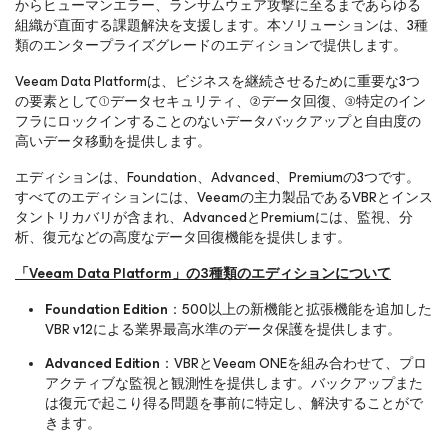
からヒューマンエラー、ランサムウェア攻撃に至るまであらゆる
組織が直面する課題解決を支援します。本ソリューションは、3種
類のエンタープライズグレードのエディションで提供します。
Veeam Data Platformは、ビジネスを継続させるために重要な3つ
の要素として①データセキュリティ、②データ回復、③特定のイン
フラにロックインすることのないデータバックアップと自由度の
高いデータ移動を提供します。
エディションは、Foundation、Advanced、Premiumの3つです。
すべてのエディションには、Veeamの主力製品であるVBRとインス
タントリカバリが含まれ、AdvancedとPremiumには、監視、分
析、復元などの高度なデータ回復機能を提供します。
「Veeam Data Platform」の3種類のエディションについて
Foundation Edition
：500以上の新機能と拡張機能を追加した
VBR v12による業界最高水準のデータ保護を提供します。
Advanced Edition
：VBRとVeeam ONEを組み合わせて、プロ
アクティブな監視と観測性を提供します。バックアップまた
は復元で起こり得る問題を事前に特定し、解決することがで
きます。