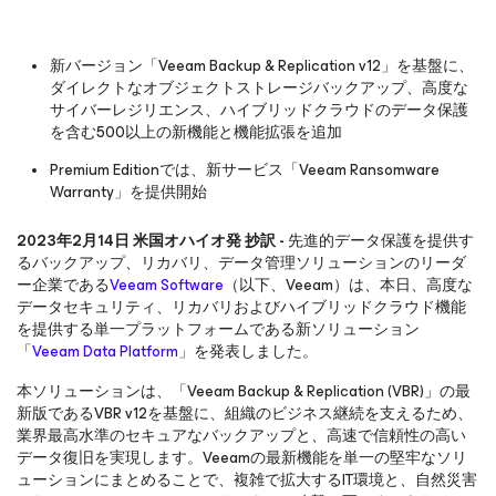
新バージョン「Veeam Backup & Replication v12」を基盤に、
ダイレクトなオブジェクトストレージバックアップ、高度な
サイバーレジリエンス、ハイブリッドクラウドのデータ保護
を含む500以上の新機能と機能拡張を追加
Premium Editionでは、新サービス「Veeam Ransomware
Warranty」を提供開始
2023年2月14日 米国オハイオ発 抄訳 -
先進的データ保護を提供す
るバックアップ、リカバリ、データ管理ソリューションのリーダ
ー企業である
Veeam Software
（以下、Veeam）は、本日、高度な
データセキュリティ、リカバリおよびハイブリッドクラウド機能
を提供する単一プラットフォームである新ソリューション
「
Veeam Data Platform
」を発表しました。
本ソリューションは、「Veeam Backup & Replication (VBR)」の最
新版であるVBR v12を基盤に、組織のビジネス継続を支えるため、
業界最高水準のセキュアなバックアップと、高速で信頼性の高い
データ復旧を実現します。Veeamの最新機能を単一の堅牢なソリ
ューションにまとめることで、複雑で拡大するIT環境と、自然災害