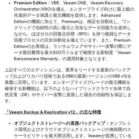
Premium Edition
：VBR、Veeam ONE、Veeam Recovery
Orchestrator (VRO)を備え、エンタープライズ向けに最上級の
先進的データ保護と復元機能を提供します。Advanced
Editionの機能に加えて、Premiumは、検証を自動化し、ワン
クリックで信頼性の高い復元と完全なデータ回復力を提供し
ながら、ほぼゼロの回復点目標（RPO）を持つ複雑なデータ
回復プロセスの完全自動化を備えています。また、Premium
Editionのお客様は、ランサムウェアやサイバー攻撃の際にデ
ータ復旧費用を最大500万ドルまで補償する新制度「Veeam
Ransomware Warranty」の適用対象となります。
上記すべてのエディションは、業界をリードする最新のバックア
ップおよびリカバリ技術であるVBRの最新バージョンのVBR v12を
基盤に活用しています。エンタープライズグレードの復元機能を
確保する新機能は、以下のようなハイブリッドクラウド全体で自
然災害（DR）やサイバー攻撃に直面した場合の信頼性を保証しま
す。
「Veeam Backup & Replication v12」の主な特徴
オブジェクトストレージへの直接バックアップ：
オンプレミ
ス環境およびクラウドオブジェクトストレージの無制限のス
ケーラビリティを最大限活用します。Veeamが提携している