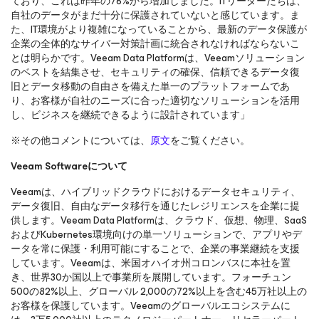
ており、これは昨年の76%から増加しました。ITリーダーたちは、
自社のデータがまだ十分に保護されていないと感じています。ま
た、IT環境がより複雑になっていることから、最新のデータ保護が
企業の全体的なサイバー対策計画に統合されなければならないこ
とは明らかです。Veeam Data Platformは、Veeamソリューション
のベストを結集させ、セキュリティの確保、信頼できるデータ復
旧とデータ移動の自由さを備えた単一のプラットフォームであ
り、お客様が自社のニーズに合った適切なソリューションを活用
し、ビジネスを継続できるように設計されています」
※その他コメントについては、
原文
をご覧ください。
Veeam Softwareについて
Veeamは、ハイブリッドクラウドにおけるデータセキュリティ、
データ復旧、自由なデータ移行を通じたレジリエンスを企業に提
供します。Veeam Data Platformは、クラウド、仮想、物理、SaaS
およびKubernetes環境向けの単一ソリューションで、アプリやデ
ータを常に保護・利用可能にすることで、企業の事業継続を支援
しています。Veeamは、米国オハイオ州コロンバスに本社を置
き、世界30か国以上で事業所を展開しています。フォーチュン
500の82%以上、グローバル 2,000の72%以上を含む45万社以上の
お客様を保護しています。Veeamのグローバルエコシステムに