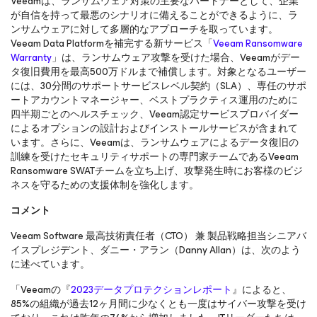
Veeamは、ランサムウェア対策の主要なパートナーとして、企業
が自信を持って最悪のシナリオに備えることができるように、ラ
ンサムウェアに対して多層的なアプローチを取っています。
Veeam Data Platformを補完する新サービス「
Veeam Ransomware
Warranty
」は、ランサムウェア攻撃を受けた場合、Veeamがデー
タ復旧費用を最高500万ドルまで補償します。対象となるユーザー
には、30分間のサポートサービスレベル契約（SLA）、専任のサポ
ートアカウントマネージャー、ベストプラクティス運用のために
四半期ごとのヘルスチェック、Veeam認定サービスプロバイダー
によるオプションの設計およびインストールサービスが含まれて
います。さらに、Veeamは、ランサムウェアによるデータ復旧の
訓練を受けたセキュリティサポートの専門家チームであるVeeam
Ransomware SWATチームを立ち上げ、攻撃発生時にお客様のビジ
ネスを守るための支援体制を強化します。
コメント
Veeam Software 最高技術責任者（CTO） 兼 製品戦略担当シニアバ
イスプレジデント、ダニー・アラン（Danny Allan）は、次のよう
に述べています。
「Veeamの『
2023データプロテクションレポート
』によると、
85%の組織が過去12ヶ月間に少なくとも一度はサイバー攻撃を受け