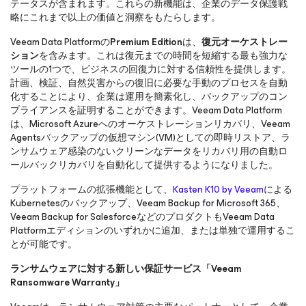
テータスが含まれます。これらの新機能は、企業のデータ保護戦
略にこれまで以上の価値と洞察をもたらします。
Veeam Data Platformの
Premium Edition
は、
復元オーケストレー
ション
を含みます。これは復元までの時間を短縮する最も強力な
ツールの1つで、ビジネスの回復力に対する信頼性を提供します。
計画、検証、自然災害からの復旧に必要な手動のプロセスを自動
化することにより、企業は運用を簡素化し、バックアップのコン
プライアンスを証明することができます。Veeam Data Platform
は、Microsoft Azureへのオーケストレーションリカバリ、Veeam
Agentsバックアップの仮想マシン(VM)としての即時リストア、ラ
ンサムウェア感染のないクリーンなデータをリカバリ用の自動ロ
ールバックリカバリを自動化して提供するようになりました。
プラットフォームの拡張機能として、
Kasten K10 by Veeam
による
Kubernetesのバックアップ、Veeam Backup
for Microsoft 365
、
Veeam Backup
for Salesforce
などのプロダクトもVeeam Data
Platformエディションのいずれかに追加、または単独で運用するこ
とが可能です。
ランサムウェアに対する新しい保証サービス「Veeam
Ransomware Warranty」