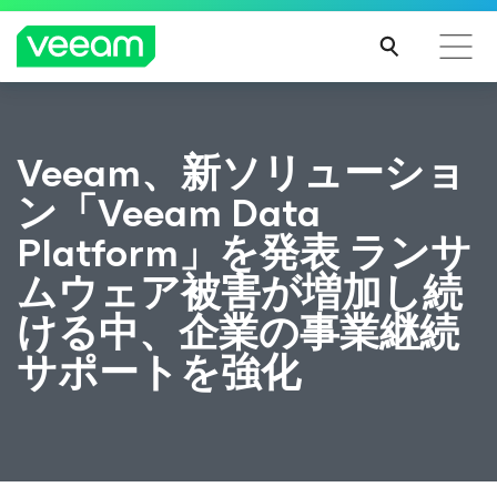
CrowdStrikeのコンテンツ更新によって影響を受け
Veeam、新ソリューショ
るお客様向けのVeeamのガイダンス
ン「Veeam Data
続き
を読
Platform」を発表 ランサ
む
ムウェア被害が増加し続
ける中、企業の事業継続
サポートを強化