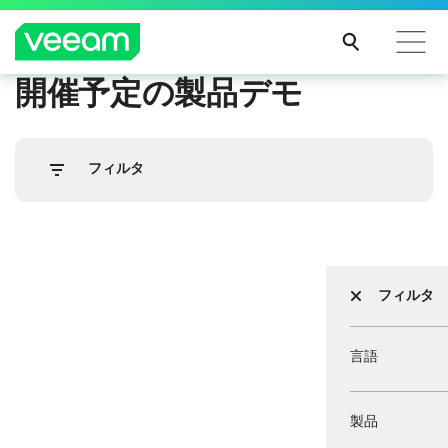
開催予定の製品デモ
CrowdStrikeのコンテンツ更新によって影響を受け
るお客様向けのVeeamのガイダンス
フィルタ
続き
を読
む
フィルタ
言語
製品