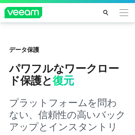
CrowdStrikeのコンテンツ更新によって影響を受け
Veeam DataAI Command Platform
。
1つのプラ
Veeam DataAI Command Platformの一部である
るお客様向けのVeeamのガイダンス
ットフォーム。フルコントロール。
Consent Agentをご紹介します。
データ保護
続き
を読
パワフルなワークロー
む
今すぐ詳細を見る
詳細はこちら
ド保護と
復元
プラットフォームを問わ
ない、信頼性の高いバック
アップとインスタントリ