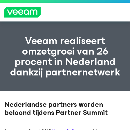
Richtlijnen van Veeam voor klanten die zijn
Veeam realiseert
getroffen door de content-update van
omzetgroei van 26
CrowdStrike
procent in Nederland
MEE
R
dankzij partnernetwerk
LEZE
N
Nederlandse partners worden
beloond tijdens Partner Summit