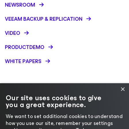
NEWSROOM
VEEAM BACKUP &
REPLICATION
VIDEO
PRODUCTDEMO
WHITE PAPERS
×
Our site uses cookies to give
you a great experience.
Andere taal selecteren
We want to set additional cookies to understand
how you use our site, remember your settings
©2026 Veeam® Software
|
Privacyverklaring
|