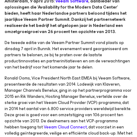
Amsterdam, 9 april 2015:
Veeam Software
, aanbieder van
oplossingen die ‘Availability for the Modern Data Center’
bieden, heeft haar Nederlandse partners beloond tijdens het
jaarlijkse Veeam Partner Summit. Dankzij het partnernetwerk
realiseerde het bedrijf het afgelopen jaar in Nederland een
omzetgroeigroei van 26 procent ten opzichte van 2013.
De tweede editie van de Veeam Partner Summit vond plaats op
dinsdag 7 april in Bunnik. Het evenement werd georganiseerd om
partners te belonen, ze bij te praten over de laatste
productinnovaties en partnerinitiatieven en om de verwachtingen
van het bedrijf voor het komende jaar te delen.
Ronald Ooms, Vice President North East EMEA bij Veeam Software,
presenteerde de resultaten van 2014. Lodewijk van Klaveren,
Manager Channels Benelux, ging in op het partnerprogramma voor
2015 en Rik Wanders, Hosting Manager Benelux, vertelde over de
sterke groei van het Veeam Cloud Provider (VCP)-programma, dat
in 2014 het aantal van 6.800 service providers wereldwijd bereikte.
Deze groei is goed voor een omzetstijging van 106 procent ten
opzichte van 2013. De deelnemers aan het VCP-programma
hebben toegang tot
Veeam Cloud Connect
, dat voorziet in een
volledig geïntegreerde, veilige en efficiënte cloud back-up. Met het