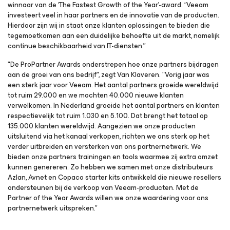
winnaar van de ‘The Fastest Growth of the Year’-award. “Veeam
investeert veel in haar partners en de innovatie van de producten.
Hierdoor zijn wij in staat onze klanten oplossingen te bieden die
tegemoetkomen aan een duidelijke behoefte uit de markt, namelijk
continue beschikbaarheid van IT-diensten.”
"De ProPartner Awards onderstrepen hoe onze partners bijdragen
aan de groei van ons bedrijf", zegt Van Klaveren. "Vorig jaar was
een sterk jaar voor Veeam. Het aantal partners groeide wereldwijd
tot ruim 29.000 en we mochten 40.000 nieuwe klanten
verwelkomen. In Nederland groeide het aantal partners en klanten
respectievelijk tot ruim 1.030 en 5.100. Dat brengt het totaal op
135.000 klanten wereldwijd. Aangezien we onze producten
uitsluitend via het kanaal verkopen, richten we ons sterk op het
verder uitbreiden en versterken van ons partnernetwerk. We
bieden onze partners trainingen en tools waarmee zij extra omzet
kunnen genereren. Zo hebben we samen met onze distributeurs
Azlan, Avnet en Copaco starter kits ontwikkeld die nieuwe resellers
ondersteunen bij de verkoop van Veeam-producten. Met de
Partner of the Year Awards willen we onze waardering voor ons
partnernetwerk uitspreken.”