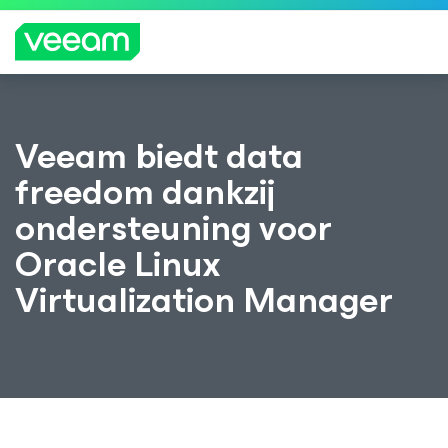
Richtlijnen van Veeam voor klanten die zijn
Veeam biedt data
getroffen door de content-update van
CrowdStrike
freedom dankzij
MEE
ondersteuning voor
R
LEZE
Oracle Linux
N
Virtualization Manager