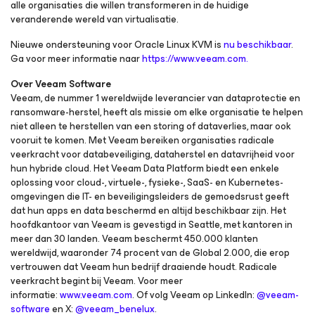
alle organisaties die willen transformeren in de huidige
veranderende wereld van virtualisatie.
Nieuwe ondersteuning voor Oracle Linux KVM is
nu beschikbaar
.
Ga voor meer informatie naar
https://www.veeam.com.
Over Veeam Software
Veeam, de nummer 1 wereldwijde leverancier van dataprotectie en
ransomware-herstel, heeft als missie om elke organisatie te helpen
niet alleen te herstellen van een storing of dataverlies, maar ook
vooruit te komen. Met Veeam bereiken organisaties radicale
veerkracht voor databeveiliging, dataherstel en datavrijheid voor
hun hybride cloud. Het Veeam Data Platform biedt een enkele
oplossing voor cloud-, virtuele-, fysieke-, SaaS- en Kubernetes-
omgevingen die IT- en beveiligingsleiders de gemoedsrust geeft
dat hun apps en data beschermd en altijd beschikbaar zijn. Het
hoofdkantoor van Veeam is gevestigd in Seattle, met kantoren in
meer dan 30 landen. Veeam beschermt 450.000 klanten
wereldwijd, waaronder 74 procent van de Global 2.000, die erop
vertrouwen dat Veeam hun bedrijf draaiende houdt. Radicale
veerkracht begint bij Veeam. Voor meer
informatie:
www.veeam.com
. Of volg Veeam op LinkedIn:
@veeam-
software
en X:
@veeam_benelux
.