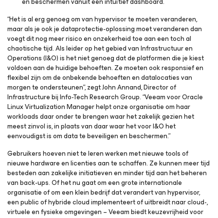
en beschermen vanuit één intuïtief dashboard.
“Het is al erg genoeg om van hypervisor te moeten veranderen,
maar als je ook je dataprotectie-oplossing moet veranderen dan
voegt dit nog meer risico en onzekerheid toe aan een toch al
chaotische tijd. Als leider op het gebied van Infrastructuur en
Operations (I&O) is het niet genoeg dat de platformen die je kiest
voldoen aan de huidige behoeften. Ze moeten ook responsief en
flexibel zijn om de onbekende behoeften en datalocaties van
morgen te ondersteunen”, zegt John Annand, Director of
Infrastructure bij Info-Tech Research Group. “Veeam voor Oracle
Linux Virtualization Manager helpt onze organisatie om haar
workloads daar onder te brengen waar het zakelijk gezien het
meest zinvol is, in plaats van daar waar het voor I&O het
eenvoudigst is om data te beveiligen en beschermen.”
Gebruikers hoeven niet te leren werken met nieuwe tools of
nieuwe hardware en licenties aan te schaffen. Ze kunnen meer tijd
besteden aan zakelijke initiatieven en minder tijd aan het beheren
van back-ups. Of het nu gaat om een grote internationale
organisatie of om een klein bedrijf dat verandert van hypervisor,
een public of hybride cloud implementeert of uitbreidt naar cloud-,
virtuele en fysieke omgevingen – Veeam biedt keuzevrijheid voor