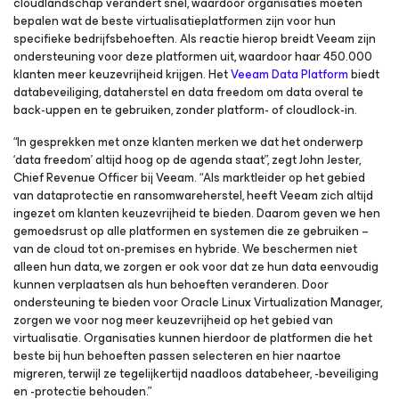
cloudlandschap verandert snel, waardoor organisaties moeten
bepalen wat de beste virtualisatieplatformen zijn voor hun
specifieke bedrijfsbehoeften. Als reactie hierop breidt Veeam zijn
ondersteuning voor deze platformen uit, waardoor haar 450.000
klanten meer keuzevrijheid krijgen. Het
Veeam Data Platform
biedt
databeveiliging, dataherstel en data freedom om data overal te
back-uppen en te gebruiken, zonder platform- of cloudlock-in.
“In gesprekken met onze klanten merken we dat het onderwerp
‘data freedom’ altijd hoog op de agenda staat”, zegt John Jester,
Chief Revenue Officer bij Veeam. “Als marktleider op het gebied
van dataprotectie en ransomwareherstel, heeft Veeam zich altijd
ingezet om klanten keuzevrijheid te bieden. Daarom geven we hen
gemoedsrust op alle platformen en systemen die ze gebruiken –
van de cloud tot on-premises en hybride. We beschermen niet
alleen hun data, we zorgen er ook voor dat ze hun data eenvoudig
kunnen verplaatsen als hun behoeften veranderen. Door
ondersteuning te bieden voor Oracle Linux Virtualization Manager,
zorgen we voor nog meer keuzevrijheid op het gebied van
virtualisatie. Organisaties kunnen hierdoor de platformen die het
beste bij hun behoeften passen selecteren en hier naartoe
migreren, terwijl ze tegelijkertijd naadloos databeheer, -beveiliging
en -protectie behouden.”