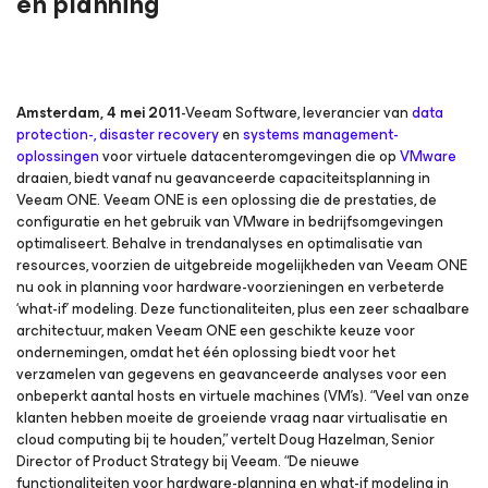
en planning
Amsterdam, 4 mei 2011
-Veeam Software, leverancier van
data
protection-, disaster recovery
en
systems management-
oplossingen
voor virtuele datacenteromgevingen die op
VMware
draaien, biedt vanaf nu geavanceerde capaciteitsplanning in
Veeam ONE. Veeam ONE is een oplossing die de prestaties, de
configuratie en het gebruik van VMware in bedrijfsomgevingen
optimaliseert. Behalve in trendanalyses en optimalisatie van
resources, voorzien de uitgebreide mogelijkheden van Veeam ONE
nu ook in planning voor hardware-voorzieningen en verbeterde
‘what-if’ modeling. Deze functionaliteiten, plus een zeer schaalbare
architectuur, maken Veeam ONE een geschikte keuze voor
ondernemingen, omdat het één oplossing biedt voor het
verzamelen van gegevens en geavanceerde analyses voor een
onbeperkt aantal hosts en virtuele machines (VM’s). “Veel van onze
klanten hebben moeite de groeiende vraag naar virtualisatie en
cloud computing bij te houden,” vertelt Doug Hazelman, Senior
Director of Product Strategy bij Veeam. “De nieuwe
functionaliteiten voor hardware-planning en what-if modeling in