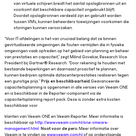
van virtuele schijven breidt het aantal opslagbronnen uit en
voorkomt dat beschikbare capaciteit ongebruikt blijft.
Doordat opslagbronnen verdeeld zijn en gebruikt worden
tussen VM’s, kunnen beheerders toewijzingen voorkomen die
storingen kunnen veroorzaken.
“Voor IT-afdelingen is het van cruciaal belang dat ze binnen
gevirtualiseerde omgevingen de fouten vermijden die in fysieke
omgevingen vaak optreden op het gebied van planning en beheer
van prestaties en capaciteit,” zegt Milind Govekar, Research Vice
President bij Gartner® Research. “Door rekening te houden met
bestaande beperkingen en daarnaast proactief te plannen,
kunnen bedrijven optimale datacenterprestaties realiseren tegen
een gunstige prijs.”
Prijs en beschikbaarheid
Geavanceerde
capaciteitsplanning is opgenomen in alle versies van Veeam ONE
en is beschikbaar in de Reporter-component via de
capaciteitsplanning report pack. Deze is zonder extra kosten
beschikbaar voor
klanten van Veeam ONE en Veeam Reporter. Meer informatie is
beschikbaar op
http://www.veeam.com/nl/one-vmware-
management.html
.
Noot voor de pers:
Meer informatie over
Veeam is te vinden op
www.veeam.com/nl
of op onderstaande