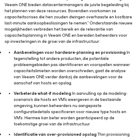
Veeam ONE bieden datacentermanagers de juiste begeleiding bij
het plannen van deze resources. Bovendien voorkomen ze
capaciteitscrises die hen zouden dwingen overhaaste en kostbare
last-minute aankoopbeslissingen te nemen.” Onderstaande nieuwe
mogelijkheden verbreden het bereik en de relevantie van
capaciteitsplanning in Veeam ONE en bereiden beheerders voor
op investeringen in de groei van de infrastructuur:
Aanbevelingen voor hardware-planning en provisioning
In
tegenstelling tot andere producten, die potentiële
probleemgebieden pas identificeren en voorspellen wanneer
capaciteitslimieten worden overschreden, gaat de analyse
van Veeam ONE verder dankzij de aanbevelingen voor de
aanschaf van hosts en opslag.
Verbeterde what-if modeling
In aanvulling op de modeling-
scenario’s die hosts en VM’s weergeven in de bestaande
omgeving, kunnen beheerders nu aangepaste
configuratiedetails specificeren voor nieuwe type hosts en
VM’s. Hiermee kan beter worden geanticipeerd op de
toekomstige groei van de infrastructuur.
Identificatie van over-provisioned opslag
Thin provisioning