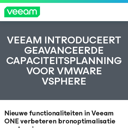
Richtlijnen van Veeam voor klanten die zijn
VEEAM INTRODUCEERT
getroffen door de content-update van
GEAVANCEERDE
CrowdStrike
CAPACITEITSPLANNING
MEE
R
VOOR VMWARE
LEZE
N
VSPHERE
Nieuwe functionaliteiten in Veeam
ONE verbeteren bronoptimalisatie