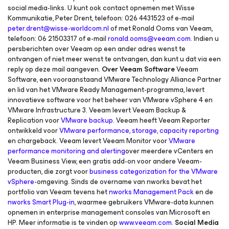
social media-links. U kunt ook contact opnemen met Wisse
Kommunikatie, Peter Drent, telefoon: 026 4431523 of e-mail
peter.drent@wisse-worldcom.nl
of met Ronald Ooms van Veeam,
telefoon: 06 21503317 of e-mail
ronald.ooms@veeam.com
. Indien u
persberichten over Veeam op een ander adres wenst te
ontvangen of niet meer wenst te ontvangen, dan kunt u dat via een
reply op deze mail aangeven.
Over Veeam Software
Veeam
Software, een vooraanstaand VMware Technology Alliance Partner
en lid van het VMware Ready Management-programma, levert
innovatieve software voor het beheer van VMware vSphere 4 en
VMware Infrastructure 3. Veeam levert Veeam Backup &
Replication voor
VMware backup
. Veeam heeft Veeam Reporter
ontwikkeld voor
VMware performance, storage, capacity reporting
en chargeback. Veeam levert Veeam Monitor voor
VMware
performance monitoring and alerting
over meerdere vCenters en
Veeam Business View, een gratis add-on voor andere Veeam-
producten, die zorgt voor
business categorization for the VMware
vSphere
-omgeving. Sinds de overname van nworks bevat het
portfolio van Veeam tevens het
nworks Management Pack
en de
nworks Smart Plug-in
, waarmee gebruikers VMware-data kunnen
opnemen in enterprise management consoles van Microsoft en
HP. Meer informatie is te vinden op
www.veeam.com
.
Social Media