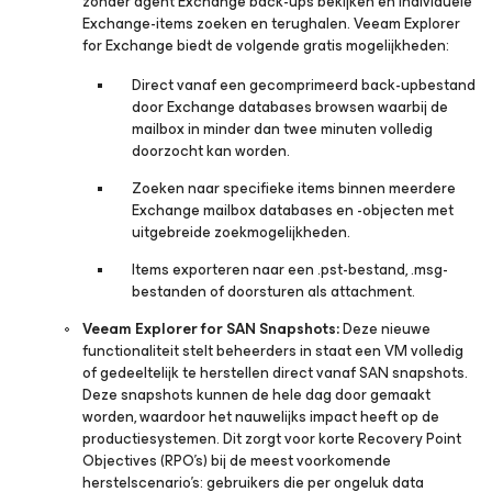
zonder agent Exchange back-ups bekijken en individuele
Exchange-items zoeken en terughalen. Veeam Explorer
for Exchange biedt de volgende gratis mogelijkheden:
Direct vanaf een gecomprimeerd back-upbestand
door Exchange databases browsen waarbij de
mailbox in minder dan twee minuten volledig
doorzocht kan worden.
Zoeken naar specifieke items binnen meerdere
Exchange mailbox databases en -objecten met
uitgebreide zoekmogelijkheden.
Items exporteren naar een .pst-bestand, .msg-
bestanden of doorsturen als attachment.
Veeam Explorer for SAN Snapshots:
Deze nieuwe
functionaliteit stelt beheerders in staat een VM volledig
of gedeeltelijk te herstellen direct vanaf SAN snapshots.
Deze snapshots kunnen de hele dag door gemaakt
worden, waardoor het nauwelijks impact heeft op de
productiesystemen. Dit zorgt voor korte Recovery Point
Objectives (RPO’s) bij de meest voorkomende
herstelscenario’s: gebruikers die per ongeluk data