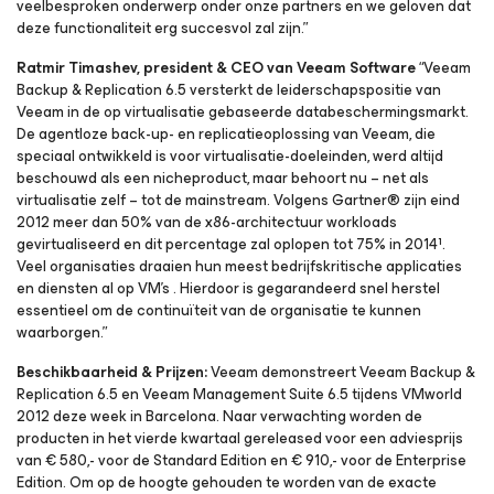
veelbesproken onderwerp onder onze partners en we geloven dat
deze functionaliteit erg succesvol zal zijn.”
Ratmir Timashev, president & CEO van Veeam Software
“Veeam
Backup & Replication 6.5 versterkt de leiderschapspositie van
Veeam in de op virtualisatie gebaseerde databeschermingsmarkt.
De agentloze back-up- en replicatieoplossing van Veeam, die
speciaal ontwikkeld is voor virtualisatie-doeleinden, werd altijd
beschouwd als een nicheproduct, maar behoort nu – net als
virtualisatie zelf – tot de mainstream. Volgens Gartner® zijn eind
2012 meer dan 50% van de x86-architectuur workloads
gevirtualiseerd en dit percentage zal oplopen tot 75% in 2014¹.
Veel organisaties draaien hun meest bedrijfskritische applicaties
en diensten al op VM’s . Hierdoor is gegarandeerd snel herstel
essentieel om de continuïteit van de organisatie te kunnen
waarborgen.”
Beschikbaarheid & Prijzen:
Veeam demonstreert Veeam Backup &
Replication 6.5 en Veeam Management Suite 6.5 tijdens VMworld
2012 deze week in Barcelona. Naar verwachting worden de
producten in het vierde kwartaal gereleased voor een adviesprijs
van € 580,- voor de Standard Edition en € 910,- voor de Enterprise
Edition. Om op de hoogte gehouden te worden van de exacte