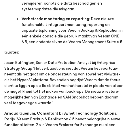
verwijderen, scripts die data beschadigen en
systeemupdates die misgaan.
Verbeterde monitoring en reporting:
Deze nieuwe
functionaliteit integreert monitoring, reporting en
capaciteitsplanning voor Veeam Backup & Replication in
één enkele console die gebruik maakt van Veeam ONE
6.5, een onderdeel van de Veeam Management Suite 6.5.
Quotes:
Jason Buffington, Senior Data Protection Analyst bij Enterprise
Strategy Group “Het verbaast ons niet dat Veeam het voortouw
neemt als het gaat om de ondersteuning van zowel het VMware-
als het Hyper-V-platform. Bovendien begrijpt Veeam dat de focus
dient te liggen op de flexibiliteit van het herstel in plaats van alleen
de mogelijkheid tot het maken van back-ups. De nieuwe restore-
mogelijkheden van Exchange en SAN Snapshot hebben daarom
veel toegevoegde waarde.”
Arnaud Quenum, Consultant bij Avnet Technology Solutions,
Parijs
“Veeam Backup & Replication 6.5 bevat belangrijke nieuwe
functionaliteiten. Zo is Veeam Explorer for Exchange nu al een