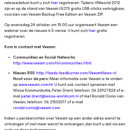
releasedatum kunt u zich
hier
registreren. Tijdens VMworld 2012
zijn er op de stand van Veeam (G211) gratis USB-sticks verkrijgbaar,
voorzien van Veeam Backup Free Edition en Veeam ZIP.
Op woensdag 24 oktober om 15:00 uur organiseert Veeam een
webinar over de nieuwe 6.5-versie. U kunt zich
hier
gratis
registreren.
Kom in contact met Veeam:
Communities en Social Networks
:
http://www.veeam.com/nl/communities.html
Nieuws RSS
:
http://feeds.feedburner.com/VeeamNews-nl
Noot voor de pers:
Meer informatie over Veeam is te vinden
op
www.veeam.com/nl
. U kunt ook contact opnemen met
Wisse Kommunikatie, Peter Drent, telefoon: 06 23927828 of e-
mail
peter.drent@wisse-worldcom.nl
of met Ronald Ooms van
Veeam, telefoon: 06 21503317 of e-mail
ronald.ooms@veeam.com
.
Indien u persberichten over Veeam op een ander adres wenst te
ontvangen of niet meer wenst te ontvangen, dan kunt u dat via een
reply op deze mail aangeven.