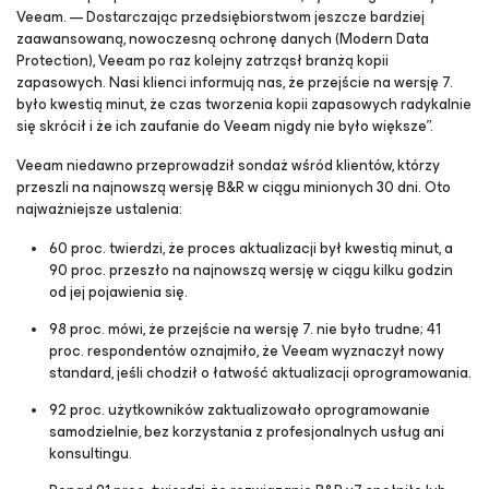
Veeam. — Dostarczając przedsiębiorstwom jeszcze bardziej
zaawansowaną, nowoczesną ochronę danych (Modern Data
Protection), Veeam po raz kolejny zatrząsł branżą kopii
zapasowych. Nasi klienci informują nas, że przejście na wersję 7.
było kwestią minut, że czas tworzenia kopii zapasowych radykalnie
się skrócił i że ich zaufanie do Veeam nigdy nie było większe”.
Veeam niedawno przeprowadził sondaż wśród klientów, którzy
przeszli na najnowszą wersję B&R w ciągu minionych 30 dni. Oto
najważniejsze ustalenia:
60 proc. twierdzi, że proces aktualizacji był kwestią minut, a
90 proc. przeszło na najnowszą wersję w ciągu kilku godzin
od jej pojawienia się.
98 proc. mówi, że przejście na wersję 7. nie było trudne; 41
proc. respondentów oznajmiło, że Veeam wyznaczył nowy
standard, jeśli chodził o łatwość aktualizacji oprogramowania.
92 proc. użytkowników zaktualizowało oprogramowanie
samodzielnie, bez korzystania z profesjonalnych usług ani
konsultingu.