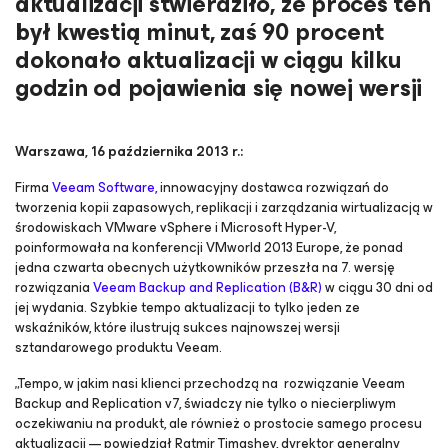
aktualizacji stwierdziło, że proces ten
był kwestią minut, zaś 90 procent
dokonało aktualizacji w ciągu kilku
godzin od pojawienia się nowej wersji
Warszawa, 16 października 2013 r.:
Firma
Veeam Software,
innowacyjny dostawca rozwiązań do
tworzenia kopii zapasowych, replikacji i zarządzania wirtualizacją w
środowiskach VMware vSphere i Microsoft Hyper-V,
poinformowała na konferencji VMworld 2013 Europe, że ponad
jedna czwarta obecnych użytkowników przeszła na 7. wersję
rozwiązania
Veeam Backup and Replication (B&R)
w ciągu 30 dni od
jej wydania. Szybkie tempo aktualizacji to tylko jeden ze
wskaźników, które ilustrują sukces najnowszej wersji
sztandarowego produktu Veeam.
„Tempo, w jakim nasi klienci przechodzą na rozwiązanie Veeam
Backup and Replication v7, świadczy nie tylko o niecierpliwym
oczekiwaniu na produkt, ale również o prostocie samego procesu
aktualizacji — powiedział Ratmir Timashev, dyrektor generalny