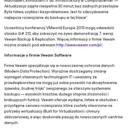
Machabert, konsultant IT ds. infrastruktury w Computacenter. —
Aktualizacja zajęła niespełna 30 minut, bez żadnych przestojów.
Była łatwa, szybka i bezproblemowa. Jest to zdecydowanie
najlepsze rozwiązanie do backupu w tej klasie”.
Uczestnicy konferencji VMworld Europe 2013 mogą odwiedzić
stoisko G# 213, aby zobaczyć na żywo demonstrację 7. wersji
Veeam Backup & Replication. Więcej informacji o firmie Veeam
można znaleźć pod adresem
http://www.veeam.com/pl/
.
Informacje o firmie Veeam Software
Firma Veeam specjalizuje się w nowoczesnej ochronie danych
(Modern Data Protection). Wyraźnie dostrzegamy zmianę
wymagań stawianych technologiom IT i uważamy, że
przedsiębiorstwa nie mogą już sobie pozwolić na akceptowanie
zjawiska „trudnej trójki” związanego ze starszymi systemami
backupu — wysokich kosztów, dużego stopnia złożoności i
brakujących funkcji. Veeam oferuje wydajne, łatwe w obsłudze i
przystępne cenowo rozwiązania, które zostały stworzone na
potrzeby wirtualizacji (Built for Virtualization) i chmury
obliczeniowej, a więc doskonale pasują do nowoczesnych centrów
danych.