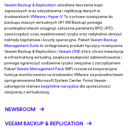
Veeam Backup & Replication
umożliwia tworzenie kopii
zapasowych oraz odzyskiwanie i replikację danych w
środowiskach
VMware
i
Hyper-V
. To czołowe rozwiązanie do
backupu maszyn wirtualnych (#1 VM Backup) pomaga
przedsiębiorstwom osiągnąć założone parametry RPO i RTO,
zaoszczędzić czas, wyeliminować ryzyko oraz radykalnie obniżyć
nakłady kapitałowe i koszty operacyjne. Pakiet
Veeam Backup
Management Suite
to zintegrowany produkt łączący rozwiązania
Veeam Backup & Replication i
Veeam ONE
, który chroni inwestycje
w infrastrukturę wirtualną, zwiększa wydajność administrowania i
pomaga ograniczyć codzienne ryzyko związane z zarządzaniem.
Pakiet
Veeam Management Pack
(MP) rozszerza korporacyjne
funkcje monitorowania na środowisko VMware za pośrednictwem
oprogramowania Microsoft System Center. Firma Veeam
udostępnia również
bezpłatne narzędzia
dla społeczności
związanej z wirtualizacją.
NEWSROOM
VEEAM BACKUP &
REPLICATION