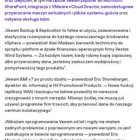
oraz ulepszeń
, w tym
narzędzie Veeam Explorer do Microsoft
SharePoint
,
integracja z VMware vCloud Director
,
samoobsługowe
przywracanie maszyn wirtualnych i plików systemu-gościa
oraz
natywna obsługa taśm
.
„Veeam Backup & Replication to łatwe w użyciu, zaawansowane i
elastyczne rozwiązanie do każdego nowoczesnego środowiska
vSphere — powiedział Alan Madsen, kierownik techniczny ds.
sprzętu i platform w dziale finansowo-operacyjnym firmy Vestas
Wind Systems. — Za każdym razem, kiedy robimy kopię zapasową
albo przywracamy dane, jesteśmy zaskoczeni wydajnością i
pomysłowością tego produktu".
„Veeam B&R v7 po prostu działa — powiedział Eric Shonebarger,
dyrektor ds. informacji w Hit Promotional Products. — Nowe funkcji
replikacji WAN i backupu na taśmie pozwoliły mi nareszcie
zrezygnować z innych narzędzi. Mówiąc ściślej, nie muszę już
używać programów firm trzecich, aby przenosić dane do naszego
centrum kolokacyjnego”.
„Wdrażam oprogramowanie Veeam od lat i nigdy nie miałem
żadnych problemów z poprawionymi ani nowymi wersjami, co jest
zaskakujące w świecie oprogramowania — powiedział Eric