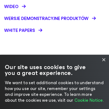
WIDEO
WERSJE DEMONSTRACYJNE PRODUKTÓW
WHITE PAPERS
×
Our site uses cookies to give
Zmień język
you a great experience.
We want to set additional cookies to understand
©2026 Veeam® Software
|
Uwaga dotycząca
how you use our site, remember your settings
prywatności
|
Informacja na temat plików cookie
|
and improve site experience. ​To learn more
Prawo
|
about the cookies we use, visit our
Cookie Notice.
Zasady licencjonowania
|
Zasoby dla dostawców