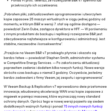
Ponad 91 proc. twierdzi, że rozwiązanie B&R v7 spełniło lub
przekroczyło ich oczekiwania.
„Pobrałem pliki, zaktualizowałem oprogramowanie i utworzyłem
kopie zapasowe 25 maszyn wirtualnych w ciągu jednej godziny od
momentu, w którym B&R w wersji 7. stał się ogólnie dostępna —
powiedział Zerin Dube, zastępca dyrektora w HFF. — W porównaniu
z innymi produktami do backupu i replikacji rozwiązanie B&R jest
zdecydowanie najłatwiejsze w konfigurowaniu i administracji. Jest
stabilne, niezawodne i konsekwentne”.
„Przejście na Veeam B&R v7 przebiegło płynnie i okazało się
bardzo łatwe — powiedział Stephen Smith, administrator systemu
w Competitive Energy Services. — Po zakończeniu aktualizacji
poprawiłem zadania i dodałem kilka nowych funkcji. Nowa wersja
skróciła czas backupu o niemal 3 godziny. Oczywiście, jesteśmy
bardzo zadowoleni z firmy Veeam, jej zespołu i oprogramowania”.
W Veeam Backup & Replication v7 wprowadzono dwie przełomowe
innowacje,
wbudowaną akcelerację WAN
oraz
kopie zapasowe z
migawek w pamięci masowej
, które wyznaczają nowy standard
ochrony danych. Oprócz tego w nowej wersji pojawiło się siedem
dodatkowych ważnych funkcji i ponad
75 innych nowych funkcji