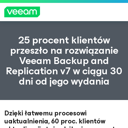
Wskazówki firmy Veeam dla klientów, których
25 procent klientów
dotyczy aktualizacja treści CrowdStrike
przeszło na rozwiązanie
WIĘCEJ
Veeam Backup and
INFORMA
CJI
Replication v7 w ciągu 30
dni od jego wydania
Dzięki łatwemu procesowi
uaktualnienia, 60 proc. klientów