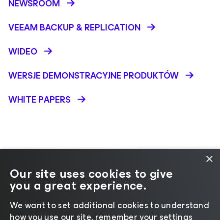
NEWSROOM
VEEAM BACKUP &
REPLICATION
WIDEO
WERSJE DEMONSTRACYJNE PRODUKTÓW
WHITE PAPERS
×
Our site uses cookies to give
Zmień język
you a great experience.
We want to set additional cookies to understand
©2026 Veeam® Software
|
Uwaga dotycząca
how you use our site, remember your settings
prywatności
|
Informacja na temat plików cookie
|