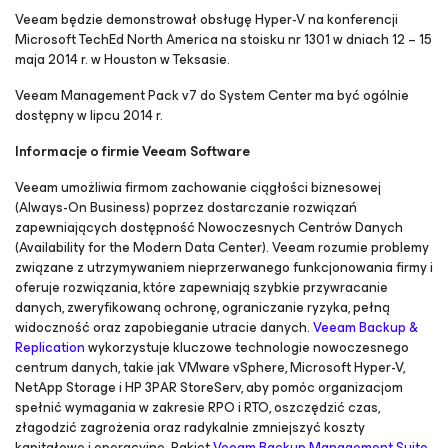
Veeam będzie demonstrował obsługę Hyper-V na konferencji
Microsoft TechEd North America na stoisku nr 1301 w dniach 12 – 15
maja 2014 r. w Houston w Teksasie.
Veeam Management Pack v7 do System Center ma być ogólnie
dostępny w lipcu 2014 r.
Informacje o firmie Veeam Software
Veeam umożliwia firmom zachowanie ciągłości biznesowej
(Always-On Business) poprzez dostarczanie rozwiązań
zapewniających dostępność Nowoczesnych Centrów Danych
(Availability for the Modern Data Center). Veeam rozumie problemy
związane z utrzymywaniem nieprzerwanego funkcjonowania firmy i
oferuje rozwiązania, które zapewniają szybkie przywracanie
danych, zweryfikowaną ochronę, ograniczanie ryzyka, pełną
widoczność oraz zapobieganie utracie danych.
Veeam Backup &
Replication
wykorzystuje kluczowe technologie nowoczesnego
centrum danych, takie jak VMware vSphere, Microsoft Hyper-V,
NetApp Storage i HP 3PAR StoreServ, aby pomóc organizacjom
spełnić wymagania w zakresie RPO i RTO, oszczędzić czas,
złagodzić zagrożenia oraz radykalnie zmniejszyć koszty
kapitałowe i operacyjne. Pakiet
Veeam Backup Management Suite