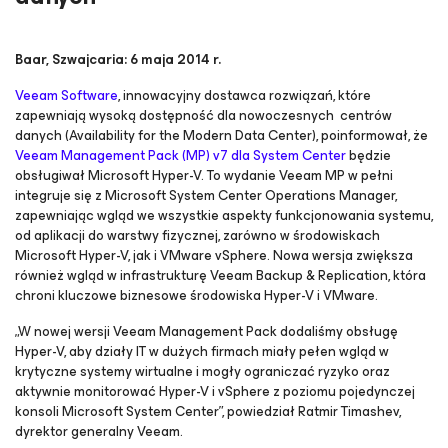
Baar, Szwajcaria: 6 maja 2014 r.
Veeam Software
, innowacyjny dostawca rozwiązań, które
zapewniają wysoką dostępność dla nowoczesnych centrów
danych (Availability for the Modern Data Center), poinformował, że
Veeam Management Pack (MP) v7 dla System Center
będzie
obsługiwał Microsoft Hyper-V. To wydanie Veeam MP w pełni
integruje się z Microsoft System Center Operations Manager,
zapewniając wgląd we wszystkie aspekty funkcjonowania systemu,
od aplikacji do warstwy fizycznej, zarówno w środowiskach
Microsoft Hyper-V, jak i VMware vSphere. Nowa wersja zwiększa
również wgląd w infrastrukturę Veeam Backup & Replication, która
chroni kluczowe biznesowe środowiska Hyper-V i VMware.
„W nowej wersji Veeam Management Pack dodaliśmy obsługę
Hyper-V, aby działy IT w dużych firmach miały pełen wgląd w
krytyczne systemy wirtualne i mogły ograniczać ryzyko oraz
aktywnie monitorować Hyper-V i vSphere z poziomu pojedynczej
konsoli Microsoft System Center”, powiedział Ratmir Timashev,
dyrektor generalny Veeam.