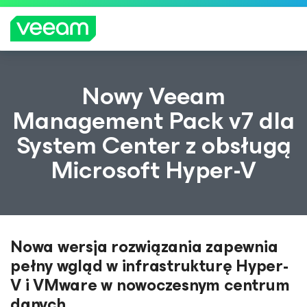
Wskazówki firmy Veeam dla klientów, których
Nowy Veeam
dotyczy aktualizacja treści CrowdStrike
Management Pack v7 dla
WIĘCEJ
System Center z obsługą
INFORMA
CJI
Microsoft Hyper-V
Nowa wersja rozwiązania zapewnia
pełny wgląd w infrastrukturę Hyper-
V i VMware w nowoczesnym centrum
danych