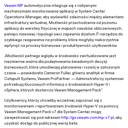
Veeam MP
automatycznie integruje się z natywnymi
mechanizmami monitorowania aplikacji w System Center
Operations Manager, aby wyświetlić zależności między elementami
infrastruktury wirtualnej. Możliwość przechodzenia od poziomu
aplikacji do warstwy fizycznej w mapach zasobów obliczeniowych,
pamięci masowej i topologii sieci zapewnia działom IT narzędzia do
szybkiego reagowania na problemy, które mogłyby niekorzystnie
wpłynąć na procesy biznesowe i produktywność użytkowników.
„Możliwość pełnego wglądu w środowisko zwirtualizowane jest
niezmiernie ważna dla podejmowania świadomych decyzji
biznesowych, które umożliwiają planowanie i rozwój w założonym
czasie — powiedziała Cameron Fuller, główny analityk w firmie
Catapult Systems, Veeam ProPartner. — Administratorzy systemowi
potrzebują kluczowych informacji o środowiskach Hyper-V i
vSphere, których dostarcza Veeam Management Pack”.
Użytkownicy, którzy chcieliby wcześniej zapoznać się z
monitorowaniem i raportowaniem środowisk Hyper-V za pomocą
Veeam Management Pack v7 dla System Center, mogą
zarejestrować się pod adresem
http://go.veeam.com/mp-v7-pl
, aby
uzyskać dostęp do publicznej wersji beta.