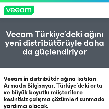
CrowdStrike'ın içerik güncellemesinden etkilenen
Veeam Türkiye’deki ağını
müşteriler için Veeam'in rehberliği
yeni distribütörüyle daha
DAH
da güçlendiriyor
A
FAZL
A
BILGI
Veeam’in distribütör ağına katılan
Armada Bilgisayar, Türkiye’deki orta
ve büyük boyutlu müşterilere
kesintisiz çalışma çözümleri sunmada
yardımcı olacak.