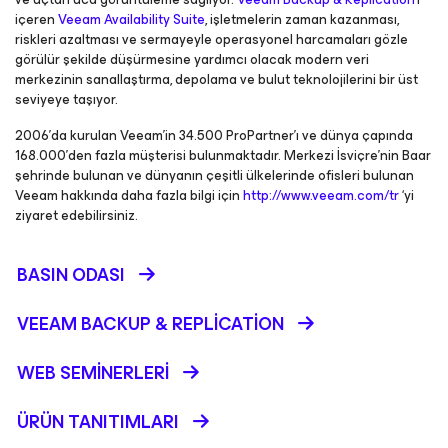
içeren
Veeam Availability Suite
, işletmelerin zaman kazanması,
riskleri azaltması ve sermayeyle operasyonel harcamaları gözle
görülür şekilde düşürmesine yardımcı olacak modern veri
merkezinin sanallaştırma, depolama ve bulut teknolojilerini bir üst
seviyeye taşıyor.
2006’da kurulan Veeam’in 34.500 ProPartner’ı ve dünya çapında
168.000’den fazla müşterisi bulunmaktadır. Merkezi İsviçre’nin Baar
şehrinde bulunan ve dünyanın çeşitli ülkelerinde ofisleri bulunan
Veeam hakkında daha fazla bilgi için
http://www.veeam.com/tr
‘yi
ziyaret edebilirsiniz.
BASIN ODASI
VEEAM BACKUP &
REPLICATION
WEB SEMINERLERI
ÜRÜN TANITIMLARI