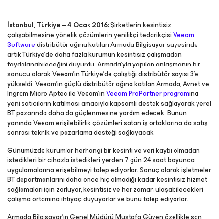
İstanbul, Türkiye – 4 Ocak 2016:
Şirketlerin kesintisiz
çalışabilmesine yönelik çözümlerin yenilikçi tedarikçisi
Veeam
Software
distribütör ağına katılan Armada Bilgisayar sayesinde
artık Türkiye’de daha fazla kurumun kesintisiz çalışmadan
faydalanabileceğini duyurdu. Armada’yla yapılan anlaşmanın bir
sonucu olarak Veeam’in Türkiye’de çalıştığı distribütör sayısı 3’e
yükseldi. Veeam’in güçlü distribütör ağına katılan Armada, Avnet ve
Ingram Micro Aptec ile Veeam’in
Veeam ProPartner program
ına
yeni satıcıların katılması amacıyla kapsamlı destek sağlayarak yerel
BT pazarında daha da güçlenmesine yardım edecek. Bunun
yanında Veeam erişilebilirlik çözümleri satan iş ortaklarına da satış
sonrası teknik ve pazarlama desteği sağlayacak.
Günümüzde kurumlar herhangi bir kesinti ve veri kaybı olmadan
istedikleri bir cihazla istedikleri yerden 7 gün 24 saat boyunca
uygulamalarına erişebilmeyi talep ediyorlar. Sonuç olarak işletmeler
BT departmanlarını daha önce hiç olmadığı kadar kesintisiz hizmet
sağlamaları için zorluyor, kesintisiz ve her zaman ulaşabilecekleri
çalışma ortamına ihtiyaç duyuyorlar ve bunu talep ediyorlar.
Armada Bilgisayar’ın Genel Müdürü Mustafa Güven özellikle son