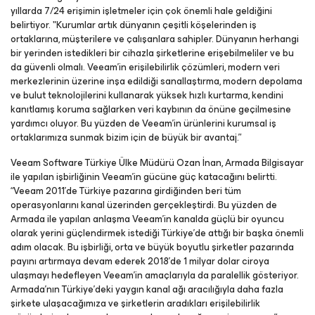
yıllarda 7/24 erişimin işletmeler için çok önemli hale geldiğini
belirtiyor. "Kurumlar artık dünyanın çeşitli köşelerinden iş
ortaklarına, müşterilere ve çalışanlara sahipler. Dünyanın herhangi
bir yerinden istedikleri bir cihazla şirketlerine erişebilmeliler ve bu
da güvenli olmalı. Veeam’in erişilebilirlik çözümleri, modern veri
merkezlerinin üzerine inşa edildiği sanallaştırma, modern depolama
ve bulut teknolojilerini kullanarak yüksek hızlı kurtarma, kendini
kanıtlamış koruma sağlarken veri kaybının da önüne geçilmesine
yardımcı oluyor. Bu yüzden de Veeam’in ürünlerini kurumsal iş
ortaklarımıza sunmak bizim için de büyük bir avantaj.”
Veeam Software Türkiye Ülke Müdürü Ozan İnan, Armada Bilgisayar
ile yapılan işbirliğinin Veeam’in gücüne güç katacağını belirtti.
“Veeam 2011’de Türkiye pazarına girdiğinden beri tüm
operasyonlarını kanal üzerinden gerçekleştirdi. Bu yüzden de
Armada ile yapılan anlaşma Veeam’in kanalda güçlü bir oyuncu
olarak yerini güçlendirmek istediği Türkiye’de attığı bir başka önemli
adım olacak. Bu işbirliği, orta ve büyük boyutlu şirketler pazarında
payını artırmaya devam ederek 2018’de 1 milyar dolar ciroya
ulaşmayı hedefleyen Veeam’in amaçlarıyla da paralellik gösteriyor.
Armada’nın Türkiye’deki yaygın kanal ağı aracılığıyla daha fazla
şirkete ulaşacağımıza ve şirketlerin aradıkları erişilebilirlik