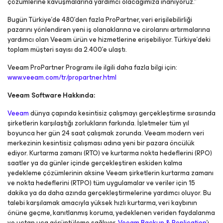
çözümlerine kavuşmalarına yardımcı olacağımıza inanıyoruz.”
Bugün Türkiye’de 480’den fazla ProPartner, veri erişilebilirliği
pazarını yönlendiren yeni iş olanaklarına ve cirolarını artırmalarına
yardımcı olan Veeam ürün ve hizmetlerine erişebiliyor. Türkiye’deki
toplam müşteri sayısı da 2.400’e ulaştı.
Veeam ProPartner Programı ile ilgili daha fazla bilgi için:
www.veeam.com/tr/propartner.html
Veeam Software Hakkında:
Veeam
dünya çapında kesintisiz çalışmayı gerçekleştirme sırasında
şirketlerin karşılaştığı zorlukların farkında. İşletmeler tüm yıl
boyunca her gün 24 saat çalışmak zorunda. Veeam modern veri
merkezinin kesintisiz çalışması adına yeni bir pazara öncülük
ediyor. Kurtarma zamanı (RTO) ve kurtarma nokta hedeflerini (RPO)
saatler ya da günler içinde gerçekleştiren eskiden kalma
yedekleme çözümlerinin aksine Veeam şirketlerin kurtarma zamanı
ve nokta hedeflerini (RTPO) tüm uygulamalar ve veriler için 15
dakika ya da daha azında gerçekleştirmelerine yardımcı oluyor. Bu
talebi karşılamak amacıyla yüksek hızlı kurtarma, veri kaybının
önüne geçme, kanıtlanmış koruma, yedeklenen veriden faydalanma
ve uçtan uca görüntüleme sağlıyor.
Veeam Backup & Replication
’ı