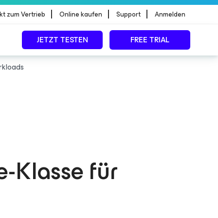
|
|
|
kt zum Vertrieb
Online kaufen
Support
Anmelden
JETZT TESTEN
FREE TRIAL
orkloads
e-Klasse für