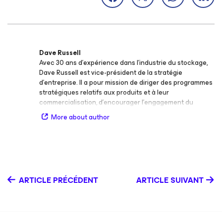
Dave Russell
Avec 30 ans d’expérience dans l’industrie du stockage,
Dave Russell est vice-président de la stratégie
d’entreprise. Il a pour mission de diriger des programmes
stratégiques relatifs aux produits et à leur
commercialisation, d’encourager l’engagement du
secteur et d’évangéliser la vision de Veeam en matière
More about author
de gestion des données dans le cloud lors d’événements
clés du secteur dans le monde entier. Il travaille en
collaboration avec l’équipe de direction pour accélérer
la croissance de l’entreprise. Avant de rejoindre Veeam,
Dave Russell était vice-président et analyste émérite
chez Gartner. Les technologies et les stratégies de
ARTICLE PRÉCÉDENT
ARTICLE SUIVANT
stockage constituaient alors ses sujets d'étude de
prédilection, en particulier la sauvegarde et la
restauration, les snapshots et la réplication, le stockage
défini par logiciel et la gestion du stockage. De 2006 à
2018, il a été l’auteur principal du Magic Quadrant des