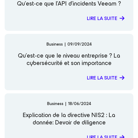
Qu’est-ce que l’API d’incidents Veeam ?
technology with their strategic goals and deliver
meaningful business outcomes. Matt is also an active
LIRE LA SUITE
contributor to the IT community and a frequent speaker
at industry events, including frequent sessions at
ATLSECCON, where he shares insights on data
protection, cybersecurity, and evolving technology
trends. His dedication to community engagement and
Business
|
09/09/2024
knowledge sharing continues to inspire IT professionals
Qu’est-ce que le niveau entreprise ? La
worldwide. X LinkedIn Website Notable Publications and
Videos: Out Of Office: Planning for M365 Migrations
cybersécurité et son importance
What the Heck is a Software Appliance Anyways? Why
Backups Aren’t a “Silver Bullet” Against Ransomware
LIRE LA SUITE
Business
|
18/06/2024
Explication de la directive NIS2 : La
donnée: Devoir de diligence
LIRE LA SUITE