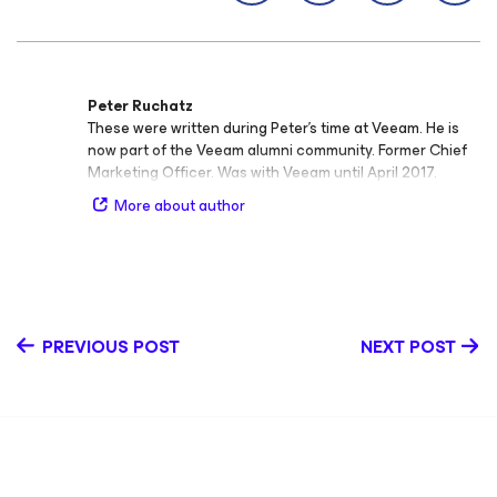
Peter Ruchatz
These were written during Peter's time at Veeam. He is
now part of the Veeam alumni community. Former Chief
Marketing Officer. Was with Veeam until April 2017.
More about author
PREVIOUS POST
NEXT POST