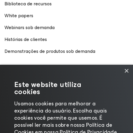
Biblioteca de recursos
White papers
Webinars sob demanda
Histórias de clientes
Demonstrações de produtos sob demanda
×
Este website utiliza
cookies
Usamos cookies para melhorar a
experiência do usuário. Escolha quais
cookies você permite que usemos. É
possível ler mais sobre nossa Política de
Cookies em nossa Política de Privacidade.
©2026 Veeam® Software
|
Aviso de Privacidade