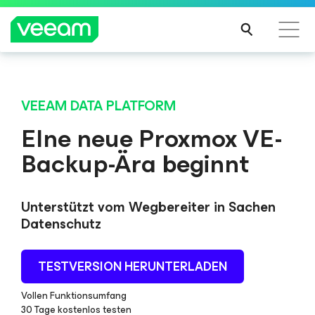
Hinweise von Veeam für Kunden, die vom Content-
Update von CrowdStrike betroffen sind
VEEAM DATA PLATFORM
MEH
EIne neue Proxmox VE-
R
Backup-Ära beginnt
ERFA
HRE
N
Unterstützt vom Wegbereiter in Sachen
Datenschutz
TESTVERSION HERUNTERLADEN
Vollen Funktionsumfang
30 Tage kostenlos testen