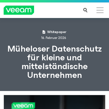
Hinweise von Veeam für Kunden, die vom Content-
Whitepaper
Update von CrowdStrike betroffen sind
16. Februar 2026
MEH
Müheloser Datenschutz
R
für kleine und
ERFA
HRE
mittelständische
N
Unternehmen