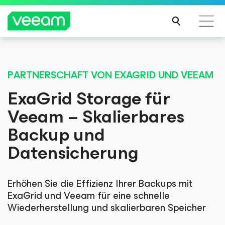
Hinweise von Veeam für Kunden, die vom Content-
Update von CrowdStrike betroffen sind
PARTNERSCHAFT VON EXAGRID UND VEEAM
MEH
ExaGrid Storage für
R
Veeam – Skalierbares
ERFA
HRE
Backup und
N
Datensicherung
Erhöhen Sie die Effizienz Ihrer Backups mit
ExaGrid und Veeam für eine schnelle
Wiederherstellung und skalierbaren Speicher