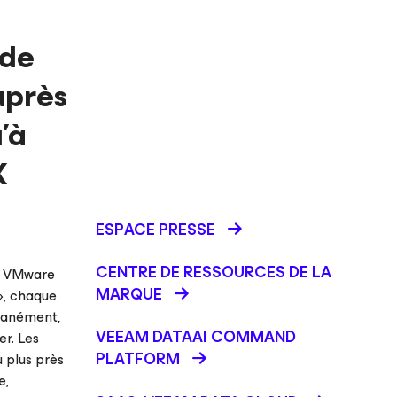
rde
uprès
’à
X
ESPACE PRESSE
CENTRE DE RESSOURCES DE LA
ts VMware
MARQUE
», chaque
ltanément,
VEEAM DATAAI COMMAND
r. Les
PLATFORM
u plus près
e,