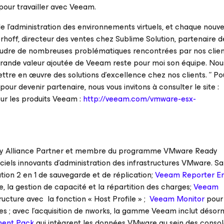
pour travailler avec Veeam.
l’administration des environnements virtuels, et chaque nouve
hoff, directeur des ventes chez Sublime Solution, partenaire 
oudre de nombreuses problématiques rencontrées par nos clien
us grande valeur ajoutée de Veeam reste pour moi son équipe. No
tre en œuvre des solutions d’excellence chez nos clients. ” Po
r devenir partenaire, nous vous invitons à consulter le site :
sur les produits Veeam :
http://veeam.com/vmware-esx-
 Alliance Partner
et membre du programme
VMware Ready
ciels innovants d’administration des infrastructures VMware. Sa
ution 2 en 1 de sauvegarde et de réplication;
Veeam Reporter En
e, la gestion de capacité et la répartition des charges;
Veeam
tructure avec la fonction « Host Profile » ;
Veeam Monitor
pour 
s ; avec l’acquisition de nworks, la gamme Veeam inclut désorm
ent Pack
qui intègrent les données VMware au sein des conso