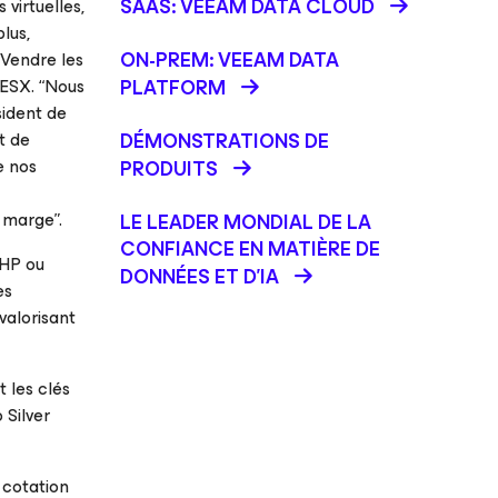
SAAS: VEEAM DATA CLOUD
virtuelles,
lus,
ON-PREM: VEEAM DATA
Vendre les
 ESX. “Nous
PLATFORM
sident de
t de
DÉMONSTRATIONS DE
e nos
PRODUITS
e marge”.
LE LEADER MONDIAL DE LA
CONFIANCE EN MATIÈRE DE
 HP ou
DONNÉES ET D'IA
es
valorisant
 les clés
 Silver
 cotation