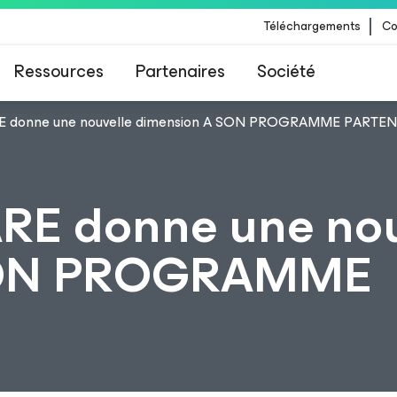
Téléchargements
Co
Ressources
Partenaires
Société
 donne une nouvelle dimension A SON PROGRAMME PARTEN
 Veeam pour les clients impactés par la mise à
CrowdStrike
E donne une nou
SON PROGRAMME