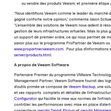
ou vendre des produits Veeam; et première étape 
“Nous identifions Veeam comme le leader du marché de 
gagné conforte notre opinion,” commente Jason Schuer
“L’ensemble des solutions de Veeam nous aident à rés
gestion de leurs infrastructures virtuelles. Mais la pl
un support de premier ordre, ce qui nous permet de met
savoir plus sur le programme ProPartner de Veeam ou pou
www.propartner.veeam.com
. Pour plus d’informations 
server/products.html
.
A propos de Veeam Software
Partenaire Premier du programme
VMware Technology
Management Partner
, Veeam Software fournit des logi
d’outils primée se compose de
Veeam Backup
, une sol
et ses rapports complets et détaillés de l’infrastructur
Configurator
qui facilite la mise aux normes de l’infras
contrôler les performances avec mise en place d’alerte
connecteurs
nworks Smart Plug-in
et
nworks Managem