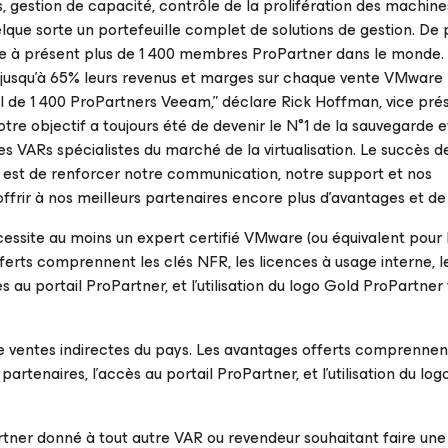
estion de capacité, contrôle de la prolifération des machines 
que sorte un portefeuille complet de solutions de gestion. De p
 à présent plus de 1 400 membres ProPartner dans le monde. 
jusqu’à 65% leurs revenus et marges sur chaque vente VMware
al de 1 400 ProPartners Veeam,” déclare Rick Hoffman, vice pré
otre objectif a toujours été de devenir le N°1 de la sauvegarde e
 VARs spécialistes du marché de la virtualisation. Le succès d
9 est de renforcer notre communication, notre support et nos
offrir à nos meilleurs partenaires encore plus d’avantages et d
cessite au moins un expert certifié VMware (ou équivalent pour
fferts comprennent les clés NFR, les licences à usage interne, l
 au portail ProPartner, et l’utilisation du logo Gold ProPartner 
e ventes indirectes du pays. Les avantages offerts comprennent
rtenaires, l’accès au portail ProPartner, et l’utilisation du logo
artner donné à tout autre VAR ou revendeur souhaitant faire une