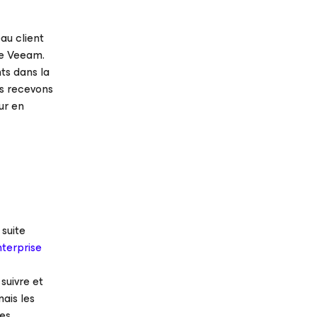
au client
de Veeam.
ts dans la
us recevons
ur en
 suite
terprise
suivre et
ais les
les