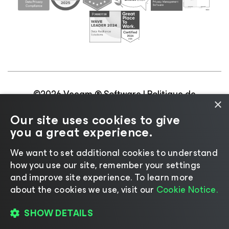
©2026 Veeam ® Software |
Politique de
×
confidentialité
|
Politique d’utilisation des cookies
|
Our site uses cookies to give
Secteur juridique
|
Politique de licences
|
you a great experience.
Ressources pour les fournisseurs
We want to set additional cookies to understand
how you use our site, remember your settings
and improve site experience. ​To learn more
about the cookies we use, visit our
Cookie Notice.
Changer de langue
SHOW DETAILS