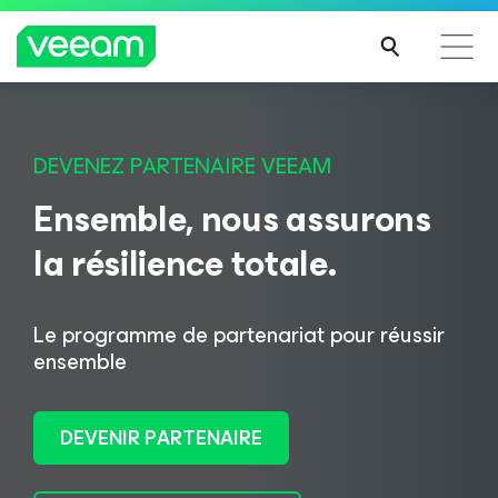
Recommandations de Veeam pour les clients
impactés par la mise à jour de CrowdStrike
DEVENEZ PARTENAIRE VEEAM
LIRE
Ensemble, nous assurons
LA
SUIT
la résilience totale.
E
Le programme de partenariat pour réussir
ensemble
DEVENIR PARTENAIRE