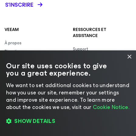
S’INSCRIRE
VEEAM
RESSOURCES ET
ASSISTANCE
À propos
Support
Direction
×
Documentation technique
Offres d’emploi
Our site uses cookies to give
Réussite client
Gouvernance d’entreprise
you a great experience.
Renouvellements
Contactez-nous
Veeam University
We want to set additional cookies to understand
Communiqués de presse
Journal des modifications
how you use our site, remember your settings
Centre de ressources sur la
Veeam Data Cloud
and improve site experience. ​To learn more
marque
Community Resource Hub
about the cookies we use, visit our
Cookie Notice.
Centre de confiance
Forum de R&D
SHOW DETAILS
PRODUITS & SOLUTIONS
RESSOURCES