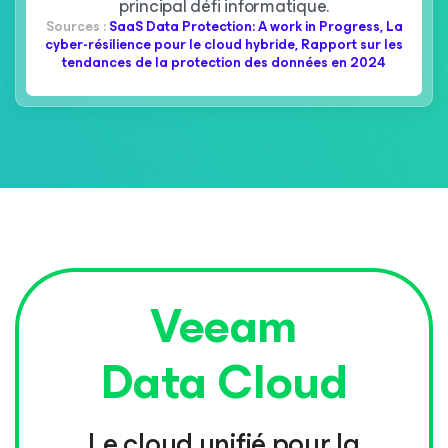
principal défi informatique.
Sources :
SaaS Data Protection: A work in Progress
,
La
cyber-résilience pour le cloud hybride
,
Rapport sur les
tendances de la protection des données en 2024
Veeam
Data Cloud
Le cloud unifié pour la