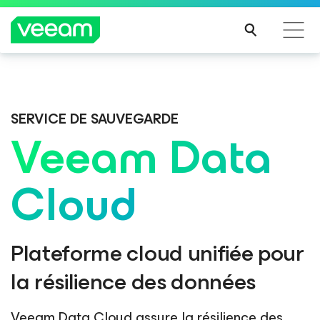
Recommandations de Veeam pour les clients
impactés par la mise à jour de CrowdStrike
SERVICE DE SAUVEGARDE
LIRE
Veeam Data
LA
SUIT
E
Cloud
Plateforme cloud unifiée pour
la résilience des données
Veeam Data Cloud assure la résilience des