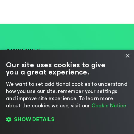
RESSOURCES
Découvrez ce qu’il
×
Our site uses cookies to give
faut pour bâtir la
you a great experience.
confiance dans les
We want to set additional cookies to understand
how you use our site, remember your settings
données et
and improve site experience. ​To learn more
about the cookies we use, visit our
Cookie Notice.
l’intelligence
SHOW DETAILS
artificielle