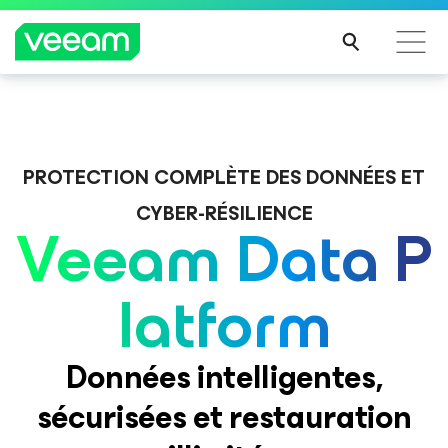
Recommandations de Veeam pour les clients
Veeam DataAI Command Platform
.
Une seule
impactés par la mise à jour de CrowdStrike
plateforme. Un contrôle total.
PROTECTION COMPLÈTE DES DONNÉES ET
LIRE
LA
CYBER-RÉSILIENCE
Veeam Data P
SUIT
DÉCOUVRIR
E
latform
Données intelligentes,
sécurisées et restauration