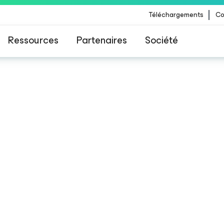
Téléchargements
Co
Ressources
Partenaires
Société
 Veeam pour les clients impactés par la mise à
CrowdStrike