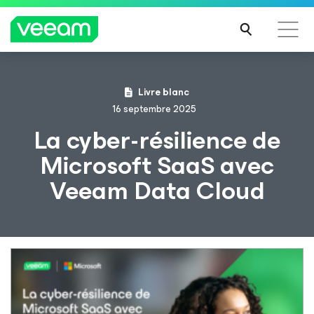
Recommandations de Veeam pour les clients
Livre blanc
impactés par la mise à jour de CrowdStrike
16 septembre 2025
LIRE
La cyber-résilience de
LA
Microsoft SaaS avec
SUIT
E
Veeam Data Cloud