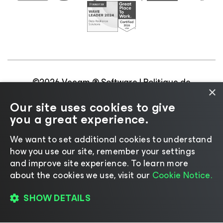
©2026 Veeam ® Software |
Politique de
×
confidentialité
|
Politique d’utilisation des cookies
|
Our site uses cookies to give
Secteur juridique
|
Politique de licences
|
you a great experience.
Ressources pour les fournisseurs
We want to set additional cookies to understand
how you use our site, remember your settings
and improve site experience. ​To learn more
about the cookies we use, visit our
Cookie Notice.
Changer de langue
SHOW DETAILS
S’INSCRIRE POUR LIRE