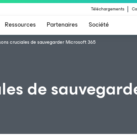
Téléchargements
Co
Ressources
Partenaires
Société
isons cruciales de sauvegarder Microsoft 365
 Veeam pour les clients impactés par la mise à
CrowdStrike
ales de sauvegard