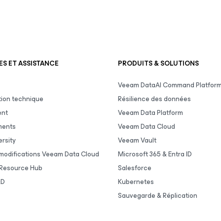
S ET ASSISTANCE
PRODUITS & SOLUTIONS
Veeam DataAI Command Platfor
ion technique
Résilience des données
ent
Veeam Data Platform
ments
Veeam Data Cloud
rsity
Veeam Vault
 modifications Veeam Data Cloud
Microsoft 365 & Entra ID
Resource Hub
Salesforce
&D
Kubernetes
Sauvegarde & Réplication