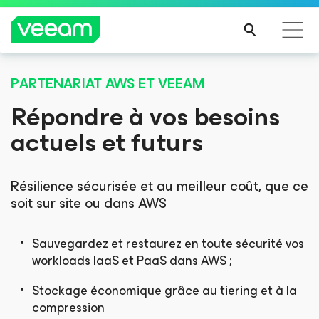
PARTENARIAT AWS ET VEEAM
Recommandations de Veeam pour les clients
Recommandations de Veeam pour les clients
impactés par la mise à jour de CrowdStrike
impactés par la mise à jour de CrowdStrike
Répondre à vos besoins
LIRE
LIRE
actuels et futurs
LA
LA
SUIT
SUIT
E
E
Résilience sécurisée et au meilleur coût, que ce
soit sur site ou dans AWS
Sauvegardez et restaurez en toute sécurité vos
workloads IaaS et PaaS dans AWS ;
Stockage économique grâce au tiering et à la
compression