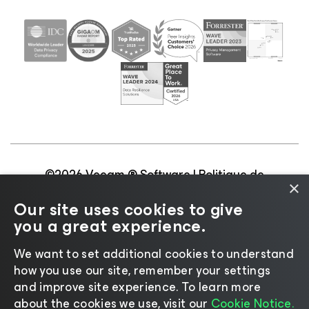
©2026 Veeam ® Software |
Politique de
×
confidentialité
|
Politique d’utilisation des cookies
|
Our site uses cookies to give
Secteur juridique
|
Politique de licences
|
you a great experience.
Ressources pour les fournisseurs
We want to set additional cookies to understand
how you use our site, remember your settings
and improve site experience. ​To learn more
about the cookies we use, visit our
Cookie Notice.
Changer de langue