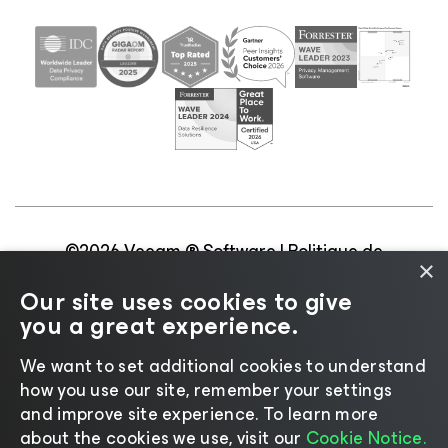
©2026 Veeam ® Software |
Politique de
×
confidentialité
|
Politique d’utilisation des cookies
|
Our site uses cookies to give
Secteur juridique
|
Politique de licences
|
you a great experience.
Ressources pour les fournisseurs
We want to set additional cookies to understand
how you use our site, remember your settings
and improve site experience. ​To learn more
about the cookies we use, visit our
Cookie Notice.
Changer de langue