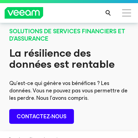
NOUVELLE VERSION 12.3
SOLUTIONS DE SERVICES FINANCIERS ET
Évoluez avec GenAI et la sauvegarde de
Recommandations de Veeam pour les clients
D’ASSURANCE
Microsoft Entra ID
impactés par la mise à jour de CrowdStrike
La résilience des
Veeam Data Platform : Une résilience des données puissante
LIRE
données est rentable
pour assurer la continuité de votre activité
LA
SUIT
E
DÉCOUVRIR LES NOUVEAUTÉS
Qu’est-ce qui génère vos bénéfices ? Les
données. Vous ne pouvez pas vous permettre de
les perdre. Nous l’avons compris.
CONTACTEZ-NOUS