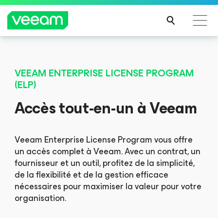
Recommandations de Veeam pour les clients
impactés par la mise à jour de CrowdStrike
VEEAM ENTERPRISE LICENSE PROGRAM
(ELP)
LIRE
LA
Accès tout-en-un à Veeam
SUIT
E
Veeam Enterprise License Program vous offre
un accès complet à Veeam. Avec un contrat, un
fournisseur et un outil, profitez de la simplicité,
de la flexibilité et de la gestion efficace
nécessaires pour maximiser la valeur pour votre
organisation.