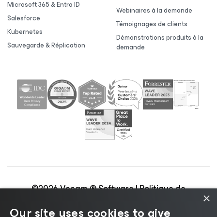
Microsoft 365 & Entra ID
Webinaires à la demande
Salesforce
Témoignages de clients
Kubernetes
Démonstrations produits à la
Sauvegarde & Réplication
demande
©2026 Veeam ® Software |
Politique de
×
confidentialité
|
Politique d’utilisation des cookies
|
Our site uses cookies to give
Secteur juridique
|
Politique de licences
|