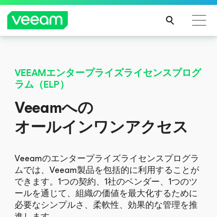
CrowdStrikeのコンテンツ更新によって影響を受け
るお客様向けのVeeamのガイダンス
VEEAMエンタープライズライセンスプログ
ラム（ELP）
続き
を読
Veeamへの
む
オールインワンアクセス
Veeamのエンタープライズライセンスプログラ
ムでは、Veeam製品を包括的に利用することが
できます。1つの契約、1社のベンダー、1つのツ
ールを通じて、組織の価値を最大化するために
必要なシンプルさ、柔軟性、効果的な管理を推
進します。