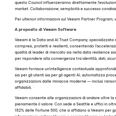
questo Council influenzeranno direttamente l’evoluzione
market. Collaborazione, semplicità e successo condivis
Per ulteriori informazioni sul Veeam Partner Program, v
A proposito di Veeam Software
Veeam è la Data and AI Trust Company, specializzata ne
compresi, protetti e resilienti, consentendo l’accelerazio
qualità di leader di mercato sia nella data resilienc
per rispondere alla convergenza tra identità, dati, sicure
Veeam fornisce un’intelligence contestuale approfondita 
sia per gli utenti sia per gli agenti AI, automatizza pro
organizzazioni dalle minacce moderne — inclusi ransomware
affidabili.
Veeam consente alle organizzazioni di andare oltre la 
pienamente il valore. Con sede a Seattle e uffici in oltr
l’82% delle Fortune 500, che si affidano a Veeam per ga