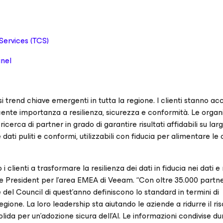
Services (TCS)
inel
i trend chiave emergenti in tutta la regione. I clienti stanno a
cente importanza a resilienza, sicurezza e conformità. Le organ
cerca di partner in grado di garantire risultati affidabili su larg
 dati puliti e conformi, utilizzabili con fiducia per alimentare le
 clienti a trasformare la resilienza dei dati in fiducia nei dati e n
 President per l’area EMEA di Veeam. “Con oltre 35.000 partner
el Council di quest’anno definiscono lo standard in termini di
regione. La loro leadership sta aiutando le aziende a ridurre il ris
ida per un’adozione sicura dell’AI. Le informazioni condivise d