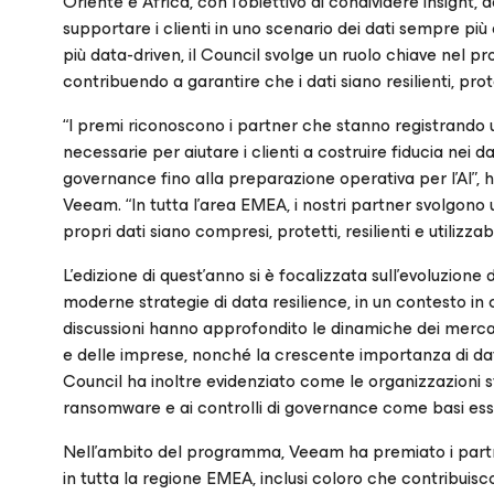
Oriente e Africa, con l’obiettivo di condividere insight, d
supportare i clienti in uno scenario dei dati sempre più
più data-driven, il Council svolge un ruolo chiave nel p
contribuendo a garantire che i dati siano resilienti, prote
“I premi riconoscono i partner che stanno registrando 
necessarie per aiutare i clienti a costruire fiducia nei da
governance fino alla preparazione operativa per l’AI”,
Veeam. “In tutta l’area EMEA, i nostri partner svolgono 
propri dati siano compresi, protetti, resilienti e utilizz
L’edizione di quest’anno si è focalizzata sull’evoluzione 
moderne strategie di data resilience, in un contesto in c
discussioni hanno approfondito le dinamiche dei mercati
e delle imprese, nonché la crescente importanza di dati s
Council ha inoltre evidenziato come le organizzazioni stia
ransomware e ai controlli di governance come basi essen
Nell’ambito del programma, Veeam ha premiato i partner
in tutta la regione EMEA, inclusi coloro che contribuisco