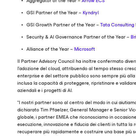
Aggregator of the Year –
Arrow ECS
GSI Partner of the Year –
Kyndryl
GSI Growth Partner of the Year –
Tata Consulting 
Security & AI Governance Partner of the Year –
Br
Alliance of the Year –
Microsoft
Il Partner Advisory Council ha inoltre confermato divers
l’adozione del cloud, attribuendo al tempo stesso cres
enterprise e del settore pubblico sono sempre più alla ri
inclusa la capacità di proteggere, ripristinare e validare
aziendali e i progetti di AI.
“I nostri partner sono al centro del modo in cui aiutiamo i
dichiarato Tim Pfaelzer, General Manager e Senior Vice
globale, i partner EMEA che riconosciamo in occasione d
esecuzione, innovazione e fiducia dei clienti in tutta la 
recuperare più rapidamente e costruire una base più sol