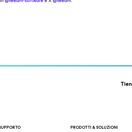
dIn
@veeam-software
e X
@veeam
.
Tien
 SUPPORTO
PRODOTTI & SOLUZIONI