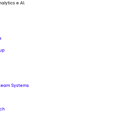
nalytics e AI.
e
up
iteam Systems
ch