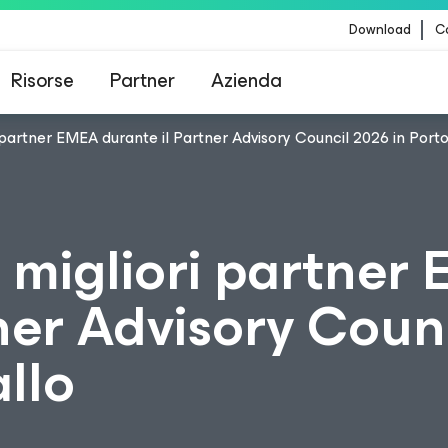
Download
Co
Risorse
Partner
Azienda
partner EMEA durante il Partner Advisory Council 2026 in Porto
Veeam per i clienti interessati dall'aggiornamento
contenuti di CrowdStrike
 migliori partner
ner Advisory Coun
llo