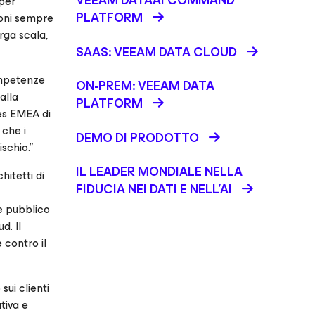
VEEAM DATAAI COMMAND
 per
PLATFORM
ioni sempre
rga scala,
SAAS: VEEAM DATA CLOUD
ompetenze
ON-PREM: VEEAM DATA
alla
PLATFORM
ces EMEA di
 che i
DEMO DI PRODOTTO
ischio.”
IL LEADER MONDIALE NELLA
hitetti di
FIDUCIA NEI DATI E NELL’AI
re pubblico
d. Il
 contro il
ui clienti
tiva e