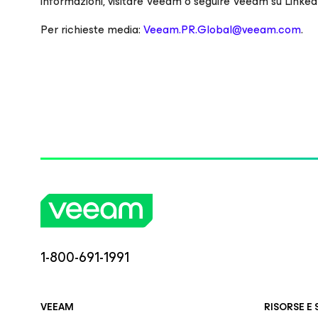
informazioni, visitare Veeam o seguire Veeam su Linke
Per richieste media:
Veeam.PR.Global@veeam.com
.
1-800-691-1991
VEEAM
RISORSE E