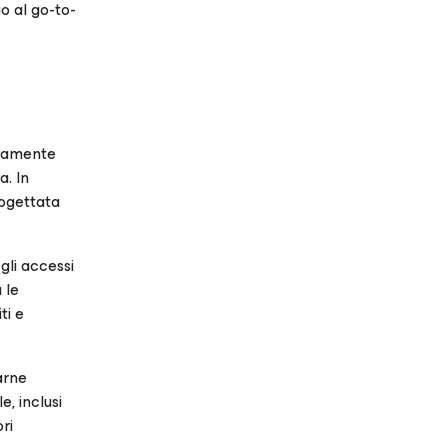
o al go-to-
enamente
a. In
rogettata
gli accessi
 le
ti e
arne
e, inclusi
ri