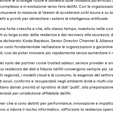
efinire le strategie future e allinearsi sulle modalità più efficaci
 complesso e in evoluzione verso l’era dell’AI. Con le organizzaz
romuovere la missione di Veeam di accelerare un’AI sicura e su la
tti e pronti per alimentare i sistemi di intelligenza artificiale.
una forte crescita e che, allo stesso tempo, investono nelle c
ti su larga scala: dalla resilienza e dal recovery alla sicurezza, d
 ha dichiarato Kinda Baydoun, Senior Director Channel & Allian
un ruolo fondamentale nell’aiutare le organizzazioni a garantire
abili, così da poter innovare più rapidamente senza aumentare il r
del ruolo dei partner come trusted advisor, service provider e arc
ui resilienza dei dati e fiducia nell’AI convergono sempre più. Le
 regionali, i modelli cloud e di consumo, le esigenze del setto
icuri, conformi e recuperabili negli ambienti ibridi e multi-clou
no dando priorità al ripristino di dati “puliti”, alla preparazione
ziali per un’adozione affidabile dell’AI.
 che si sono distinti per performance, innovazione e impatto s
no a ridurre il rischio informatico, rafforzare la resilienza opera