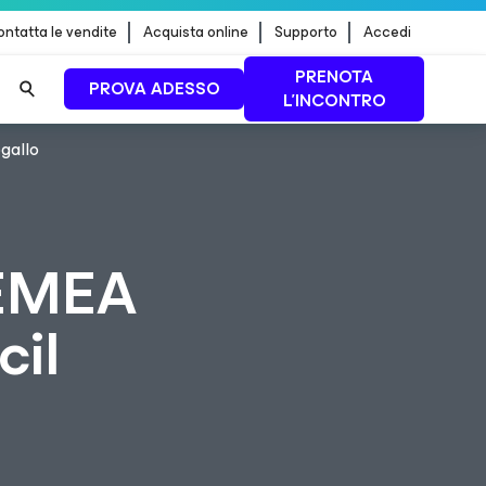
ntatta le vendite
Acquista online
Supporto
Accedi
PRENOTA
PROVA ADESSO
L'INCONTRO
gallo
 dei
PER SAPERNE DI
PIÙ
 EMEA
cil