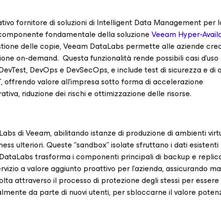
vativo fornitore di soluzioni di Intelligent Data Management per 
o componente fondamentale della soluzione
Veeam Hyper-Availab
stione delle copie, Veeam DataLabs permette alle aziende cre
uzione on-demand. Questa funzionalità rende possibili casi d’us
e DevTest, DevOps e DevSecOps, e include test di sicurezza e di a
 offrendo valore all'impresa sotto forma di accelerazione
tiva, riduzione dei rischi e ottimizzazione delle risorse.
Labs di Veeam, abilitando istanze di produzione di ambienti virtu
ness ulteriori. Queste “sandbox” isolate sfruttano i dati esistenti
m DataLabs trasforma i componenti principali di backup e replic
servizio a valore aggiunto proattivo per l'azienda, assicurando m
 volta attraverso il processo di protezione degli stessi per essere
lmente da parte di nuovi utenti, per sbloccarne il valore potenz