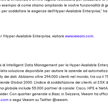
o esempio di come stiamo ampliando le nostre funzionalità di g
re per soddisfare le esigenze dell’Hyper-Available Enterprise,” h
 l’Hyper-Available Enterprise, visitare
www.veeam.com
.
oni di Intelligent Data Management per la Hyper-Available Enterp
leta soluzione disponibile per aiutare le aziende ad automatizz
ity dei dati. Abbiamo oltre 294.000 clienti nel mondo, tra cui il 
ende Global 2000. L’indice di soddisfazione dei clienti, al 3.5X d
stema globale include 55.000 partner di canale: Cisco, HPE e NetA
rovider. Con quartier generale a Baar, in Svizzera, Veeam ha uffici
m.com
o segui Veeam su Twitter @veeam.