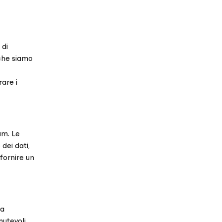
 di
 che siamo
are i
am. Le
dei dati,
fornire un
za
mutevoli