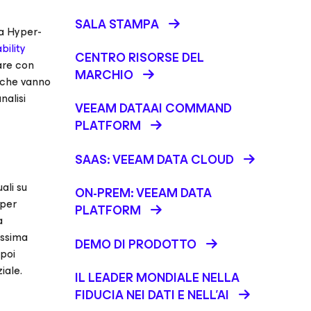
SALA STAMPA
la Hyper-
ility
CENTRO RISORSE DEL
are con
MARCHIO
o che vanno
nalisi
VEEAM DATAAI COMMAND
PLATFORM
SAAS: VEEAM DATA CLOUD
ali su
ON-PREM: VEEAM DATA
 per
PLATFORM
a
assima
DEMO DI PRODOTTO
 poi
iale.
IL LEADER MONDIALE NELLA
FIDUCIA NEI DATI E NELL’AI