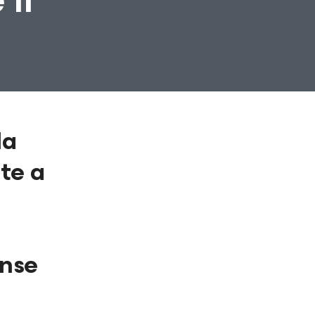
la
te a
ense