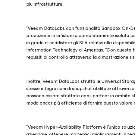
più infrastrutture.
“Veeam DataLabs con funzionalità Sandbox On-Dem
produzione in un’istanza completamente isolata co
in grado di soddisfare gli SLA relativi alla disponibi
Information Technology di Ameritas. “Con queste fun
requisiti di controllo attraverso la dimostrazione s
Inoltre, Veeam DataLabs sfrutta le Universal Storag
stesse integrazioni di snapshot abilitate attravers
possono essere sfruttate con i partner in ambito s
modo ancor più efficiente di fornire questo valore 
“Veeam Hyper-Availability Platform è l’unica soluzi
aziendale, ottenere molteplici miglioramenti in termi