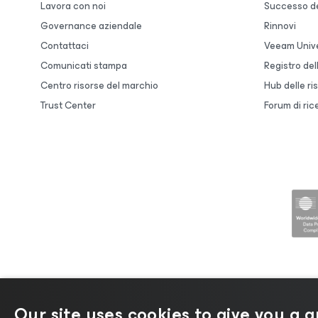
Lavora con noi
Successo de
Governance aziendale
Rinnovi
Contattaci
Veeam Unive
Comunicati stampa
Registro de
Centro risorse del marchio
Hub delle ri
Trust Center
Forum di ric
Our site uses cookies to give you a 