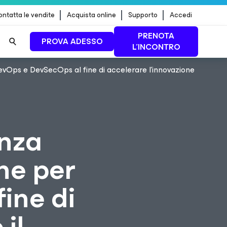
ntatta le vendite
Acquista online
Supporto
Accedi
PRENOTA
PROVA ADESSO
L'INCONTRO
evOps e DevSecOps al fine di accelerare l'innovazione
 dei
PER SAPERNE DI
PIÙ
anza
ne per
ine di
 il