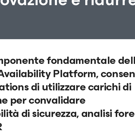
mponente fondamentale del
vailability Platform, consen
ions di utilizzare carichi di
ne per convalidare
ità di sicurezza, analisi for
R