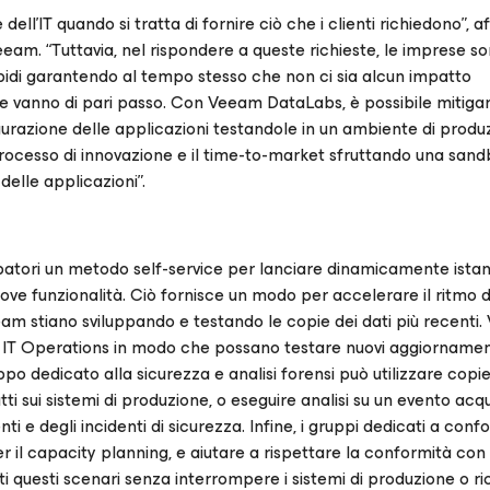
 dell’IT quando si tratta di fornire ciò che i clienti richiedono”, 
eam. “Tuttavia, nel rispondere a queste richieste, le imprese s
pidi garantendo al tempo stesso che non ci sia alcun impatto
te vanno di pari passo. Con Veeam DataLabs, è possibile mitigare
igurazione delle applicazioni testandole in un ambiente di produ
l processo di innovazione e il time-to-market sfruttando una san
 delle applicazioni”.
patori un metodo self-service per lanciare dinamicamente ista
e funzionalità. Ciò fornisce un modo per accelerare il ritmo d
i team stiano sviluppando e testando le copie dei dati più recenti
e IT Operations in modo che possano testare nuovi aggiornamen
o dedicato alla sicurezza e analisi forensi può utilizzare copie
ti sui sistemi di produzione, o eseguire analisi su un evento acqu
ti e degli incidenti di sicurezza. Infine, i gruppi dedicati a conf
r il capacity planning, e aiutare a rispettare la conformità co
 questi scenari senza interrompere i sistemi di produzione o ri