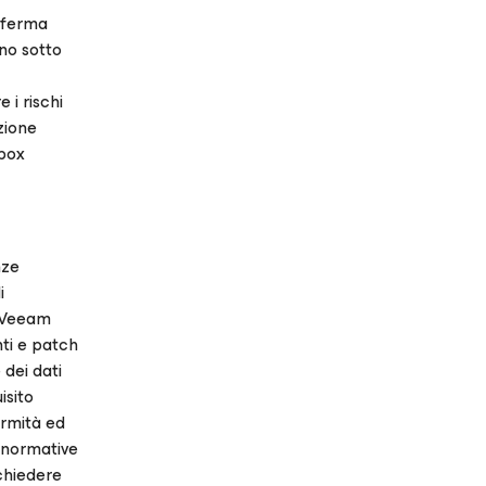
afferma
ono sotto
 i rischi
zione
dbox
nze
i
. Veeam
ti e patch
 dei dati
isito
ormità ed
n normative
chiedere