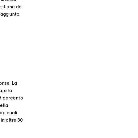
estione dei
a aggiunto
rise. La
are la
75 percento
ella
pp quali
 in oltre 30