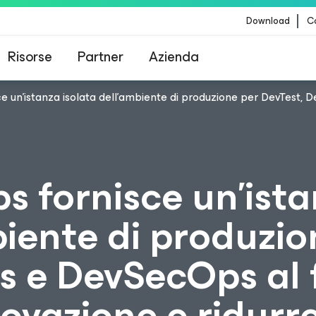
Download
Co
Risorse
Partner
Azienda
 un'istanza isolata dell'ambiente di produzione per DevTest, D
Veeam per i clienti interessati dall'aggiornamento
contenuti di CrowdStrike
 fornisce un'ist
biente di produzio
 e DevSecOps al f
ovazione e ridurre