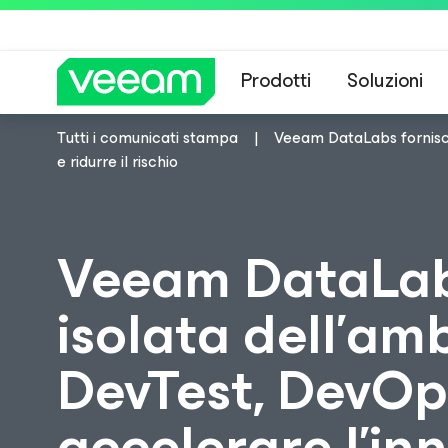
Prodotti
Soluzioni
Tutti i comunicati stampa
Veeam DataLabs fornisce
Linee guida di 
e ridurre il rischio
Veeam DataLabs
isolata dell'am
DevTest, DevOps
accelerare l'inn