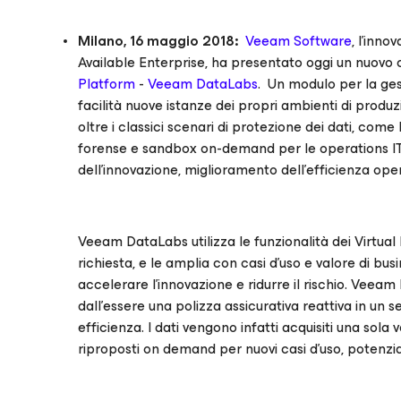
Milano, 16 maggio 2018:
Veeam Software
, l’inno
Available Enterprise, ha presentato oggi un nuov
Platform
-
Veeam DataLabs
. Un modulo per la ge
facilità nuove istanze dei propri ambienti di prod
oltre i classici scenari di protezione dei dati, com
forense e sandbox on-demand per le operations IT,
dell'innovazione, miglioramento dell'efficienza opera
Veeam DataLabs utilizza le funzionalità dei Virtual 
richiesta, e le amplia con casi d’uso e valore di busi
accelerare l’innovazione e ridurre il rischio. Veea
dall'essere una polizza assicurativa reattiva in un 
efficienza. I dati vengono infatti acquisiti una sola
riproposti on demand per nuovi casi d’uso, potenzia