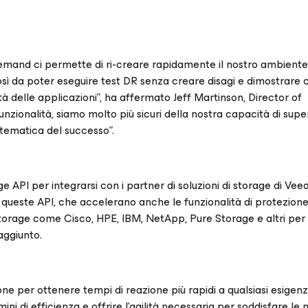
and ci permette di ri-creare rapidamente il nostro ambiente
sì da poter eseguire test DR senza creare disagi e dimostrare
lità delle applicazioni”, ha affermato Jeff Martinson, Director of
zionalità, siamo molto più sicuri della nostra capacità di super
istematica del successo”.
e API per integrarsi con i partner di soluzioni di storage di Vee
o queste API, che accelerano anche le funzionalità di protezione 
torage come Cisco, HPE, IBM, NetApp, Pure Storage e altri per 
aggiunto.
one per ottenere tempi di reazione più rapidi a qualsiasi esigen
ni di efficienza e offrire l'agilità necessaria per soddisfare le 