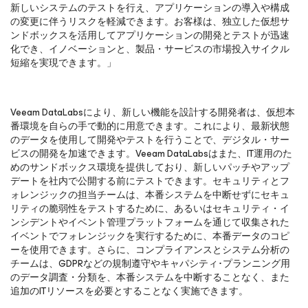
新しいシステムのテストを行え、アプリケーションの導入や構成
の変更に伴うリスクを軽減できます。お客様は、独立した仮想サ
ンドボックスを活用してアプリケーションの開発とテストが迅速
化でき、イノベーションと、製品・サービスの市場投入サイクル
短縮を実現できます。」
Veeam DataLabsにより、新しい機能を設計する開発者は、仮想本
番環境を自らの手で動的に用意できます。これにより、最新状態
のデータを使用して開発やテストを行うことで、デジタル・サー
ビスの開発を加速できます。Veeam DataLabsはまた、IT運用のた
めのサンドボックス環境を提供しており、新しいパッチやアップ
デートを社内で公開する前にテストできます。セキュリティとフ
ォレンジックの担当チームは、本番システムを中断せずにセキュ
リティの脆弱性をテストするために、あるいはセキュリティ・イ
ンシデントやイベント管理プラットフォームを通じて収集された
イベントでフォレンジックを実行するために、本番データのコピ
ーを使用できます。さらに、コンプライアンスとシステム分析の
チームは、GDPRなどの規制遵守やキャパシティ･プランニング用
のデータ調査・分類を、本番システムを中断することなく、また
追加のITリソースを必要とすることなく実施できます。