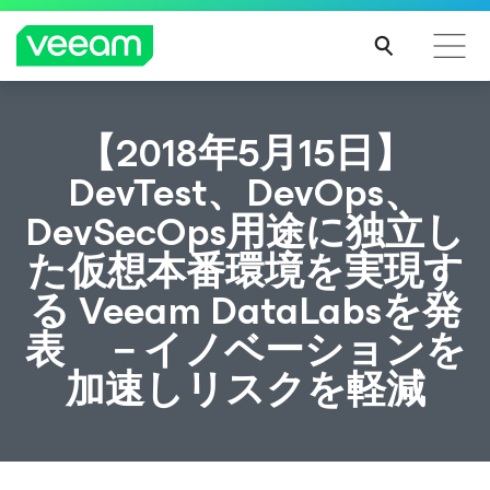
CrowdStrikeのコンテンツ更新によって影響を受け
【2018年5月15日】
るお客様向けのVeeamのガイダンス
DevTest、DevOps、
続き
DevSecOps用途に独立し
を読
む
た仮想本番環境を実現す
る Veeam DataLabsを発
表 －イノベーションを
加速しリスクを軽減