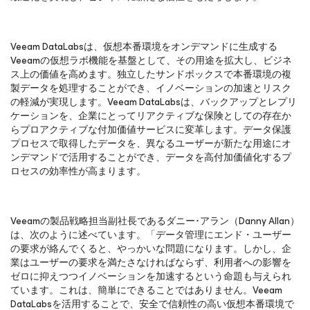
Veeam DataLabsは、仮想本番環境をオンデマンドに生成する
Veeamの仮想ラボ機能を基盤として、その用途を拡大し、ビジネ
ス上の価値を高めます。独立したサンドボックスで本番環境の複
製データを処理することができ、イノベーションの加速とリスク
の軽減が実現します。Veeam DataLabsは、バックアップとレプリ
ケーションを、企業にとってリアクティブな保険としての存在か
らプロアクティブな付加価値サービスに変革します。データ保護
プロセスで取得したデータを、異なるユーザーが新たな用途にオ
ンデマンドで活用することができ、データを高付加価値化するプ
ロセスの効率性が高まります。
Veeamの製品戦略担当副社長であるダニー･アラン（Danny Allan）
は、次のように述べています。「データ管理にエンド・ユーザー
の要求が絡んでくると、やっかいな問題になります。しかし、企
業はユーザーの要求を満たさなければならず、利用者への影響を
ゼロに抑えつつイノベーションを加速するという命題も与えられ
ています。これは、簡単にできることではありません。Veeam
DataLabsを活用することで、安全で信頼性の高い仮想本番環境で