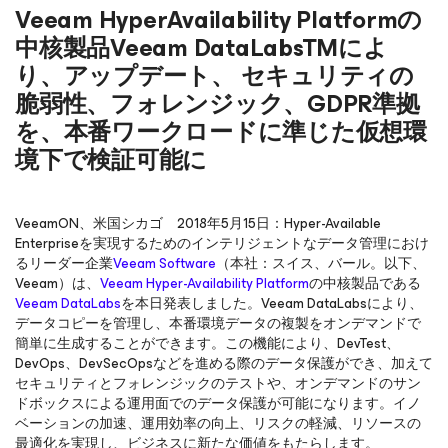
Veeam HyperAvailability Platformの
中核製品Veeam DataLabsTMによ
り、アップデート、 セキュリティの
脆弱性、フォレンジック、GDPR準拠
を、本番ワークロードに準じた仮想環
境下で検証可能に
VeeamON、米国シカゴ 2018年5月15日：Hyper-Available
Enterpriseを実現するためのインテリジェントなデータ管理におけ
るリーダー企業
Veeam Software
（本社：スイス、バール。以下、
Veeam）は、
Veeam Hyper-Availability Platform
の中核製品である
Veeam DataLabs
を本日発表しました。Veeam DataLabsにより、
データコピーを管理し、本番環境データの複製をオンデマンドで
簡単に生成することができます。この機能により、DevTest、
DevOps、DevSecOpsなどを進める際のデータ保護ができ、加えて
セキュリティとフォレンジックのテストや、オンデマンドのサン
ドボックスによる運用面でのデータ保護が可能になります。イノ
ベーションの加速、運用効率の向上、リスクの軽減、リソースの
最適化を実現し、ビジネスに新たな価値をもたらします。