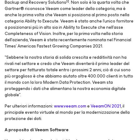
[i]
Backup and Recovery Solutions
. Non solo è la quarta volta che
Gartner® riconosce Veeam come leader della categoria, ma è
anche la prima volta che Veeam si posiziona al primo posto nella
categoria
Ability to Execute
. Veeam è stato anche l'unico fornitore
a posizionarsi più in alto sia in
Ability to Execute
che nell'asse
Completeness of Vision
. Inoltre, per la prima volta nella storia
dell'azienda, Veeam è stata recentemente nominata nel Financial
Times' Americas Fastest Growing Companies 2021.
"Sebbene la nostra storia di solida crescita e redditività non ha
rivali nel settore e credo che Veeam diventerà il primo leader del
settore per fatturato totale entro i prossimi 2 anni, ciò di cui sono
più orgoglioso è che abbiamo aiutato oltre 400.000 clienti in tutto
il mondo con la loro Modern Data Protection. Veeam sta
proteggendo i dati che alimentano la nostra economia digitale
globale”.
Per ulteriori informazioni:
www.veeam.com
e
VeeamON 2021
, il
principale evento virtuale al mondo per la modernizzazione della
protezione dei dati.
A proposito di Veeam Software