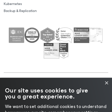
Kubernetes
Backup & Replication
×
©2026 Veeam® Software |
Informativa sulla privacy
Our site uses cookies to give
|
Informativa sui cookie
|
Informazioni legali
|
Policy
you a great experience.
di licenza
|
Risorse del fornitore
We want to set additional cookies to understand