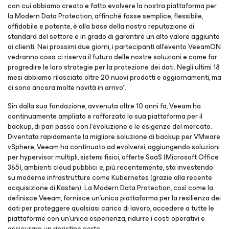
con cui abbiamo creato e fatto evolvere la nostra piattaforma per
la Modern Data Protection, affinché fosse semplice, flessibile,
affidabile e potente, è alla base della nostra reputazione di
standard del settore e in grado di garantire un alto valore aggiunto
ai clienti. Nei prossimi due giorni, i partecipanti all’evento VeeamON
vedranno cosa ci riserva il futuro delle nostre soluzioni e come far
progredire le loro strategie per la protezione dei dati. Negli ultimi 18
mesi abbiamo rilasciato oltre 20 nuovi prodotti e aggiornamenti, ma
ci sono ancora molte novità in arrivo”.
Sin dalla sua fondazione, avvenuta oltre 10 anni fa, Veeam ha
continuamente ampliato e rafforzato la sua piattaforma per il
backup, di pari passo con l’evoluzione e le esigenze del mercato.
Diventata rapidamente la migliore soluzione di backup per VMware
vSphere, Veeam ha continuato ad evolversi, aggiungendo soluzioni
per hypervisor multipli, sistemi fisici, offerte SaaS (Microsoft Office
365), ambienti cloud pubblici e, più recentemente, sta investendo
su moderne infrastrutture come Kubernetes (grazie alla recente
acquisizione di Kasten). La Modern Data Protection, così come la
definisce Veeam, fornisce un'unica piattaforma per la resilienza dei
dati per proteggere qualsiasi carico di lavoro, accedere a tutte le
piattaforme con un'unica esperienza, ridurre i costi operativi e
assicurare un ripristino certo.