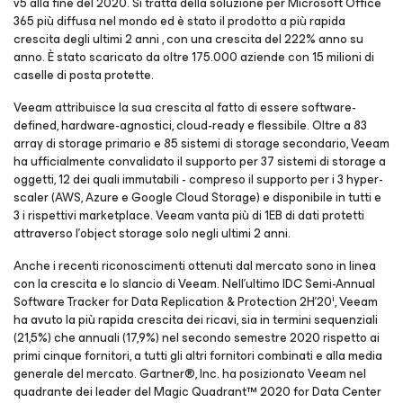
v5 alla fine del 2020
.
Si tratta della soluzione per Microsoft Office
365 più diffusa nel mondo ed è stato il prodotto a più rapida
crescita degli ultimi 2 anni , con una crescita del 222% anno su
anno. È stato scaricato da oltre 175.000 aziende con 15 milioni di
caselle di posta protette.
Veeam attribuisce la sua crescita al fatto di essere software-
defined, hardware-agnostici, cloud-ready e flessibile. Oltre a 83
array di storage primario e 85 sistemi di storage secondario, Veeam
ha ufficialmente convalidato il supporto per 37 sistemi di storage a
oggetti, 12 dei quali immutabili - compreso il supporto per i 3 hyper-
scaler (AWS, Azure e Google Cloud Storage) e disponibile in tutti e
3 i rispettivi marketplace. Veeam vanta più di 1EB di dati protetti
attraverso l'object storage solo negli ultimi 2 anni.
Anche i recenti riconoscimenti ottenuti dal mercato sono in linea
con la crescita e lo slancio di Veeam. Nell'ultimo IDC Semi-Annual
i
Software Tracker for Data Replication & Protection 2H'20
, Veeam
ha avuto la più rapida crescita dei ricavi, sia in termini sequenziali
(21,5%) che annuali (17,9%) nel secondo semestre 2020 rispetto ai
primi cinque fornitori, a tutti gli altri fornitori combinati e alla media
generale del mercato. Gartner®, Inc. ha posizionato Veeam nel
quadrante dei leader del Magic Quadrant™ 2020 for Data Center