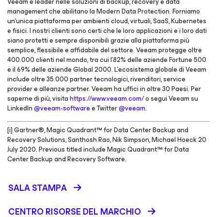
Veeam è leader nelle soluzioni di backup, recovery e data
management che abilitano la Modern Data Protection. Forniamo
un’unica piattaforma per ambienti cloud, virtuali, SaaS, Kubernetes
e fisici. I nostri clienti sono certi che le loro applicazioni e i loro dati
siano protetti e sempre disponibili grazie alla piattaforma più
semplice, flessibile e affidabile del settore. Veeam protegge oltre
400.000 clienti nel mondo, tra cui l’82% delle aziende Fortune 500
e il 69% delle aziende Global 2000. L’ecosistema globale di Veeam
include oltre 35.000 partner tecnologici, rivenditori, service
provider e alleanze partner. Veeam ha uffici in oltre 30 Paesi. Per
saperne di più, visita
https://www.veeam.com/
o segui Veeam su
LinkedIn
@veeam-software
e Twitter
@veeam
.
[i] Gartner®, Magic Quadrant™ for Data Center Backup and
Recovery Solutions, Santhosh Rao, Nik Simpson, Michael Hoeck 20
July 2020. Previous titled include Magic Quadrant™ for Data
Center Backup and Recovery Software.
SALA STAMPA
CENTRO RISORSE DEL MARCHIO