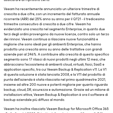
Veeam ha recentemente annunciato un ulteriore trimestre di
crescita a due cifre, con un incremento del fatturato annuale
ricorrente (ARR) del 25% anno su anno per il Q1'21 - il tredicesimo
trimestre consecutivo di crescita a due cifre. Veeam ha
evidenziato una crescita nel segmento Enterprise, in quanto due
terzi degli ordini provengono da nuove licenze, contro solo un terzo
dei rinnovi. Veeam continua a rilasciare nuove funzionalità e
migliorie che sono ideali per gli ambienti Enterprise, che hanno
prodotto una crescita anno su anno delle trattative con grandi
aziende pari al 246%. A contribuire alla crescita di questo specifico
segmento sono 17 rilasci di nuovi prodotti negli ultimi 12 mesi, che
abbracciano l'ecosistema di ambienti cloud, virtuali, fisici, SaaS e
application specific, tra cui Veeam Backup & Replication v11. La V1
di questa soluzione è stata lanciata 2008, e la V11 del prodotto di
punta dell'azienda è stata rilasciata nel primo quadrimestre 2021,
insieme ad altre 200 nuove e potenti migliorie per quanto riguarda
backup, cloud, DR, sicurezza e automazione. Grazie ad un milione di
installazioni attive, Veeam Backup & Replication è ora il software di
backup aziendale più diffuso al mondo.
Veeam ha inoltre rilasciato Veeam Backup for
Microsoft Office 365