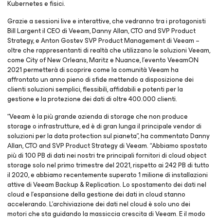
Kubernetes e fisici.
Grazie a sessioni live e interattive, che vedranno tra i protagonisti
Bill Largent il CEO di Veeam, Danny Allan, CTO and SVP Product
Strategy, e Anton Gostev SVP Product Management di Veeam –
oltre che rappresentanti di realtà che utilizzano le soluzioni Veeam,
come City of New Orleans, Maritz e Nuance, l’evento VeeamON
2021 permetterà di scoprire come la comunità Veeam ha
affrontato un anno pieno di sfide mettendo a disposizione dei
clienti soluzioni semplici, flessibili, affidabili e potenti per la
gestione e la protezione dei dati di oltre 400.000 clienti.
“Veeam è la più grande azienda di storage che non produce
storage o infrastrutture, ed è di gran lunga il principale vendor di
soluzioni per la data protection sul pianeta”, ha commentato Danny
Allan, CTO and SVP Product Strategy di Veeam. “Abbiamo spostato
più di 100 PB di dati nei nostri tre principali fornitori di cloud object
storage solo nel primo trimestre del 2021, rispetto ai 242 PB di tutto
il 2020, e abbiamo recentemente superato 1 milione di installazioni
attive di Veeam Backup & Replication. Lo spostamento dei dati nel
cloud e l'espansione della gestione dei dati in cloud stanno
accelerando. L'archiviazione dei dati nel cloud è solo uno dei
motori che sta guidando la massiccia crescita di Veeam. E il modo