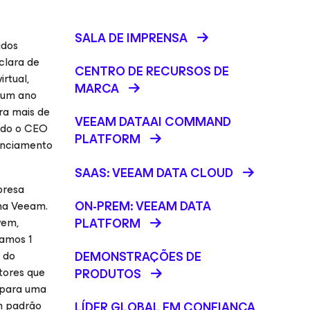
SALA DE IMPRENSA
ados
clara de
CENTRO DE RECURSOS DE
rtual,
MARCA
 um ano
ra mais de
VEEAM DATAAI COMMAND
indo o CEO
PLATFORM
renciamento
SAAS: VEEAM DATA CLOUD
presa
ON-PREM: VEEAM DATA
 na Veeam.
vem,
PLATFORM
samos 1
 do
DEMONSTRAÇÕES DE
tores que
PRODUTOS
 para uma
um padrão
LÍDER GLOBAL EM CONFIANÇA