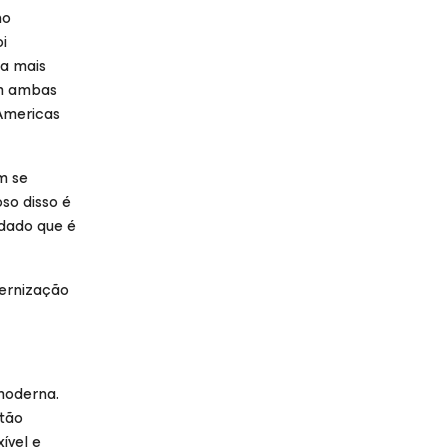
no
i
na mais
em ambas
 Americas
m se
so disso é
dado que é
dernização
moderna.
stão
ível e