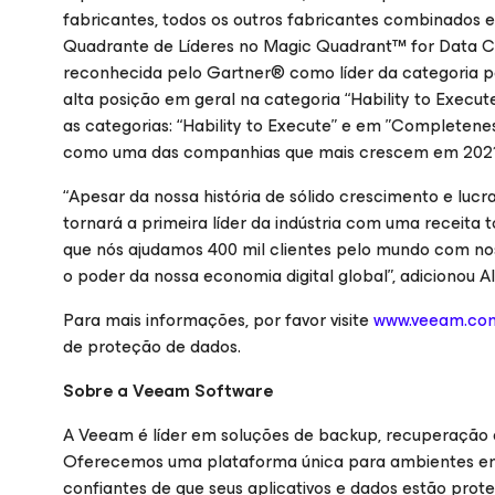
fabricantes, todos os outros fabricantes combinados 
Quadrante de Líderes no Magic Quadrant™ for Data C
reconhecida pelo Gartner® como líder da categoria pe
alta posição em geral na categoria “Hability to Exec
as categorias: “Hability to Execute” e em ”Completene
como uma das companhias que mais crescem em 2021
“Apesar da nossa história de sólido crescimento e lucr
tornará a primeira líder da indústria com uma receita 
que nós ajudamos 400 mil clientes pelo mundo com n
o poder da nossa economia digital global”, adicionou Al
Para mais informações, por favor visite
www.veeam.co
de proteção de dados.
Sobre a Veeam Software
A Veeam é líder em soluções de backup, recuperação
Oferecemos uma plataforma única para ambientes em nu
confiantes de que seus aplicativos e dados estão prote