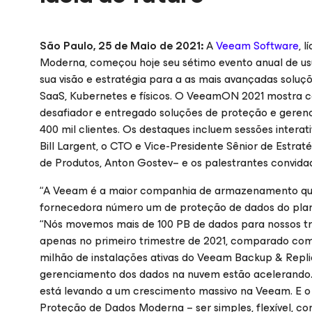
São Paulo, 25 de Maio de 2021:
A
Veeam Software
, 
Moderna, começou hoje seu sétimo evento anual de us
sua visão e estratégia para a as mais avançadas soluçõ
SaaS, Kubernetes e físicos. O VeeamON 2021 mostra 
desafiador e entregado soluções de proteção e gerenci
400 mil clientes. Os destaques incluem sessões intera
Bill Largent, o CTO e Vice-Presidente Sênior de Estra
de Produtos, Anton Gostev– e os palestrantes convida
“A Veeam é a maior companhia de armazenamento que 
fornecedora número um de proteção de dados do plane
“Nós movemos mais de 100 PB de dados para nossos tr
apenas no primeiro trimestre de 2021, comparado com
milhão de instalações ativas do Veeam Backup & Repl
gerenciamento dos dados na nuvem estão acelerand
está levando a um crescimento massivo na Veeam. E o 
Proteção de Dados Moderna – ser simples, flexível, co