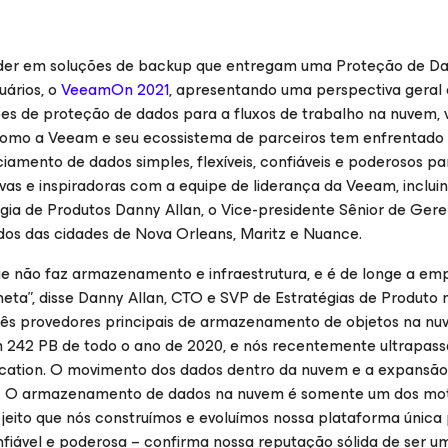
líder em soluções de backup que entregam uma Proteção de D
uários, o
VeeamOn 2021
, apresentando uma perspectiva geral 
es de proteção de dados para a fluxos de trabalho na nuvem, vi
como a Veeam e seu ecossistema de parceiros tem enfrentado
amento de dados simples, flexíveis, confiáveis e poderosos pa
tivas e inspiradoras com a equipe de liderança da Veeam, inclu
tégia de Produtos Danny Allan, o Vice-presidente Sênior de Ge
dos das cidades de Nova Orleans, Maritz e Nuance.
não faz armazenamento e infraestrutura, e é de longe a em
ta”, disse Danny Allan, CTO e SVP de Estratégias de Produto
ês provedores principais de armazenamento de objetos na nu
 242 PB de todo o ano de 2020, e nós recentemente ultrapas
ication. O movimento dos dados dentro da nuvem e a expansão
o. O armazenamento de dados na nuvem é somente um dos mo
jeito que nós construímos e evoluímos nossa plataforma única
nfiável e poderosa – confirma nossa reputação sólida de ser 