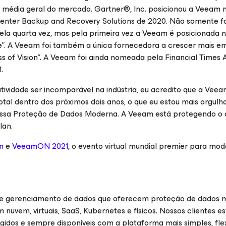
e média geral do mercado. Gartner®, Inc. posicionou a Veeam 
enter Backup and Recovery Solutions de 2020. Não somente fo
la quarta vez, mas pela primeira vez a Veeam é posicionada 
ute”. A Veeam foi também a única fornecedora a crescer mais 
ss of Vision”. A Veeam foi ainda nomeada pela Financial Times
.
atividade ser incomparável na indústria, eu acredito que a Veea
total dentro dos próximos dois anos, o que eu estou mais orgulho
ossa Proteção de Dados Moderna. A Veeam está protegendo o 
lan.
m
e
VeeamON 2021
, o evento virtual mundial premier para mo
 e gerenciamento de dados que oferecem proteção de dados 
vem, virtuais, SaaS, Kubernetes e físicos. Nossos clientes e
gidos e sempre disponíveis com a plataforma mais simples, flex