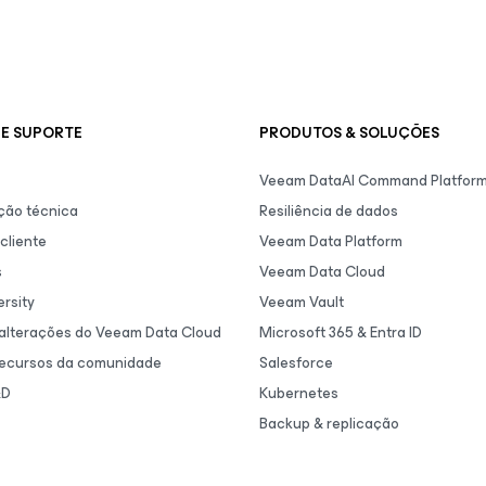
E SUPORTE
PRODUTOS & SOLUÇÕES
Veeam DataAI Command Platfor
ão técnica
Resiliência de dados
cliente
Veeam Data Platform
s
Veeam Data Cloud
rsity
Veeam Vault
 alterações do Veeam Data Cloud
Microsoft 365 & Entra ID
recursos da comunidade
Salesforce
&D
Kubernetes
Backup & replicação