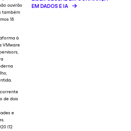
não ouvirão
EM DADOS E IA
as também
imos 18
taforma à
ra VMware
ervisors,
ra
oderna
lho,
ntida.
ecorrente
o de dois
dades e
es.
20 (12