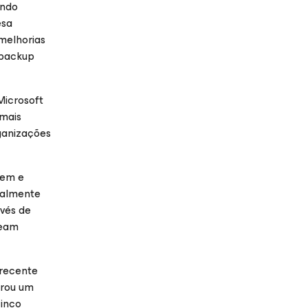
indo
esa
melhorias
 backup
Microsoft
 mais
ganizações
vem e
ialmente
avés de
eeam
 recente
trou um
cinco