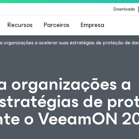
Downloads
Recursos
Parceiros
Empresa
 organizações a acelerar suas estratégias de proteção de d
Veeam para os clientes afetados pela atualizaç
conteúdo da CrowdStrike
a organizações a
estratégias de pro
nte o VeeamON 2