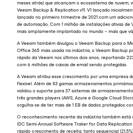
meses atrás) que alcançam o ecossistema de nuvem, virt
Veeam Backup & Replication v11. V1 lançado inicialme
lançado no primeiro trimestre de 2021 com um adicio
de automação. Com 1 milhão de instalações ativas de
mais amplamente implantado no mundo – mais que vá
A Veeam também divulgou o Veeam Backup para o Micro
Office 365 mais usada na indústria, o Veeam Backup p
rápido da Veeam nos últimos dois anos, reportando 22
com 6 milhões de caixas de email sendo protegidas.
A Veeam atribui esse crescimento por uma empresa de
flexível. Além de 83 gamas armazenamentos primário
validou o suporte para 37 sistemas de armazenamento d
três grandes players (AWS, Azure e Google Cloud Stor
orgulha-se de ter mais de 1 EB de dados protegidos c
O reconhecimento recente da indústria também está
IDC Semi-Annual Software Traker for Data Replicatio
rápido crescimento de receita, tanto sequencial (21.5