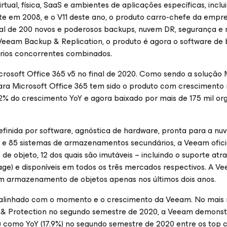
ual, física, SaaS e ambientes de aplicações específicas, inclu
nte em 2008, e o V11 deste ano, o produto carro-chefe da empr
nal de 200 novos e poderosos backups, nuvem DR, segurança e 
 Veeam Backup & Replication, o produto é agora o software de
rios concorrentes combinados.
soft Office 365 v5 no final de 2020. Como sendo a solução 
ara Microsoft Office 365 tem sido o produto com crescimento
2% do crescimento YoY e agora baixado por mais de 175 mil or
finida por software, agnóstica de hardware, pronta para a nu
s e 85 sistemas de armazenamentos secundários, a Veeam ofic
e objeto, 12 dos quais são imutáveis – incluindo o suporte atr
age) e disponíveis em todos os três mercados respectivos. A V
om armazenamento de objetos apenas nos últimos dois anos.
 alinhado com o momento e o crescimento da Veeam. No mais
n & Protection no segundo semestre de 2020, a Veeam demons
%) como YoY (17.9%) no segundo semestre de 2020 entre os top 