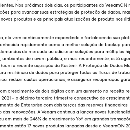
 clientes. Nos próximos dois dias, os participantes do VeeamON 
ções para avançar suas estratégias de proteção de dados, m
novos produtos e as principais atualizações de produto nos últ
a, ela vem continuamente expandindo e fortalecendo sua pla
 Conhecida rapidamente como a melhor solução de backup pa
demandas de mercado ao adicionar soluções para múltiplos hip
65), ambientes de nuvem pública, e mais recentemente, está ago
 (com a recente aquisição da Kasten). A Proteção de Dados M
a resiliência de dados para proteger todos os fluxos de traba
ca, reduzir custos operacionais, e assegurar recuperação gara
om crescimento de dois dígitos com um aumento na receita r
e 2021 – o décimo terceiro trimestre consecutivo de cresciment
mento de Enterprise com dois terços das reservas financeiras
o das renovações. A Veeam continua a lançar novas funcionali
ltou em mais de 246% de crescimento YoY em grandes transaçõ
egmento estão 17 novos produtos lançados desde o VeeamON 20