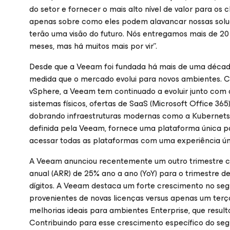
do setor e fornecer o mais alto nível de valor para os
apenas sobre como eles podem alavancar nossas solu
terão uma visão do futuro. Nós entregamos mais de 20 
meses, mas há muitos mais por vir”.
Desde que a Veeam foi fundada há mais de uma décad
medida que o mercado evolui para novos ambientes.
vSphere, a Veeam tem continuado a evoluir junto com 
sistemas físicos, ofertas de SaaS (Microsoft Office 3
dobrando infraestruturas modernas como a Kubernets
definida pela Veeam, fornece uma plataforma única par
acessar todas as plataformas com uma experiência úni
A Veeam anunciou recentemente um outro trimestre c
anual (ARR) de 25% ano a ano (YoY) para o trimestre d
dígitos. A Veeam destaca um forte crescimento no seg
provenientes de novas licenças versus apenas um terç
melhorias ideais para ambientes Enterprise, que resu
Contribuindo para esse crescimento específico do s