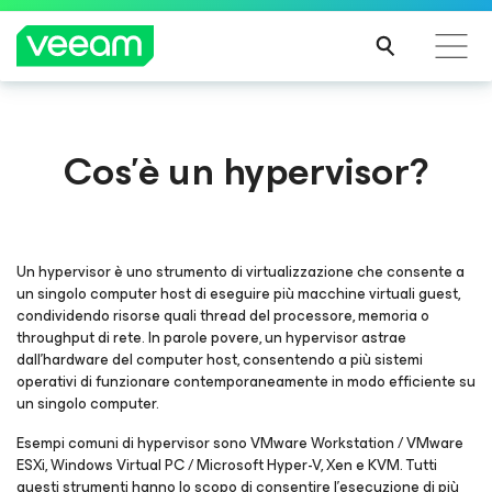
Linee guida di Veeam per i clienti interessati
Cos'è un hypervisor?
dall'aggiornamento dei contenuti di CrowdStrike
PER
SAPE
RNE
DI
Un hypervisor è uno strumento di virtualizzazione che consente a
PIÙ
un singolo computer host di eseguire più macchine virtuali guest,
condividendo risorse quali thread del processore, memoria o
throughput di rete. In parole povere, un hypervisor astrae
dall'hardware del computer host, consentendo a più sistemi
operativi di funzionare contemporaneamente in modo efficiente su
un singolo computer.
Esempi comuni di hypervisor sono VMware Workstation / VMware
ESXi, Windows Virtual PC / Microsoft Hyper-V, Xen e KVM. Tutti
questi strumenti hanno lo scopo di consentire l'esecuzione di più