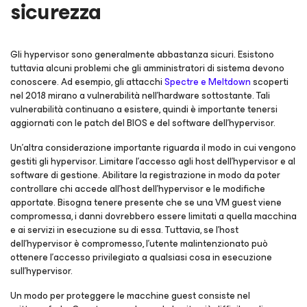
sicurezza
Gli hypervisor sono generalmente abbastanza sicuri. Esistono
tuttavia alcuni problemi che gli amministratori di sistema devono
conoscere. Ad esempio, gli attacchi
Spectre e Meltdown
scoperti
nel 2018 mirano a vulnerabilità nell'hardware sottostante. Tali
vulnerabilità continuano a esistere, quindi è importante tenersi
aggiornati con le patch del BIOS e del software dell'hypervisor.
Un'altra considerazione importante riguarda il modo in cui vengono
gestiti gli hypervisor. Limitare l'accesso agli host dell'hypervisor e al
software di gestione. Abilitare la registrazione in modo da poter
controllare chi accede all'host dell'hypervisor e le modifiche
apportate. Bisogna tenere presente che se una VM guest viene
compromessa, i danni dovrebbero essere limitati a quella macchina
e ai servizi in esecuzione su di essa. Tuttavia, se l'host
dell'hypervisor è compromesso, l'utente malintenzionato può
ottenere l'accesso privilegiato a qualsiasi cosa in esecuzione
sull'hypervisor.
Un modo per proteggere le macchine guest consiste nel