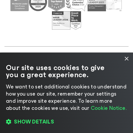
×
©2026 Veeam® Software |
Informativa sulla privacy
Our site uses cookies to give
|
Informativa sui cookie
|
Informazioni legali
|
Policy
you a great experience.
di licenza
|
Risorse del fornitore
We want to set additional cookies to understand
how you use our site, remember your settings
and improve site experience. ​To learn more
about the cookies we use, visit our
Cookie Notice.
Cambia lingua
SHOW DETAILS