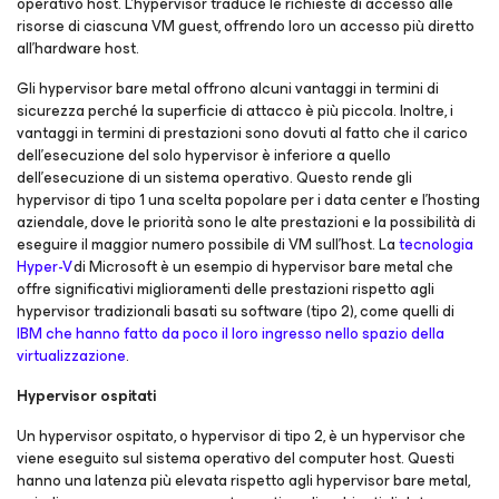
operativo host. L'hypervisor traduce le richieste di accesso alle
risorse di ciascuna VM guest, offrendo loro un accesso più diretto
all'hardware host.
Gli hypervisor bare metal offrono alcuni vantaggi in termini di
sicurezza perché la superficie di attacco è più piccola. Inoltre, i
vantaggi in termini di prestazioni sono dovuti al fatto che il carico
dell'esecuzione del solo hypervisor è inferiore a quello
dell'esecuzione di un sistema operativo. Questo rende gli
hypervisor di tipo 1 una scelta popolare per i data center e l'hosting
aziendale, dove le priorità sono le alte prestazioni e la possibilità di
eseguire il maggior numero possibile di VM sull'host. La
tecnologia
Hyper-V
di Microsoft è un esempio di hypervisor bare metal che
offre significativi miglioramenti delle prestazioni rispetto agli
hypervisor tradizionali basati su software (tipo 2), come quelli di
IBM che hanno fatto da poco il loro ingresso nello spazio della
virtualizzazione
.
Hypervisor ospitati
Un hypervisor ospitato, o hypervisor di tipo 2, è un hypervisor che
viene eseguito sul sistema operativo del computer host. Questi
hanno una latenza più elevata rispetto agli hypervisor bare metal,