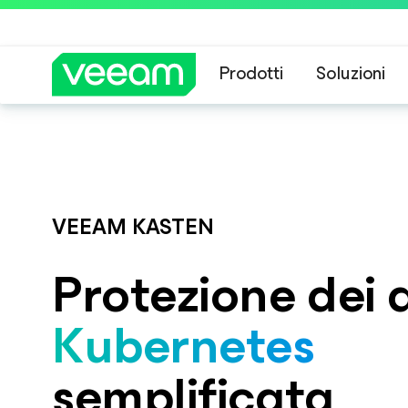
Prodotti
Soluzioni
Veeam DataAI C
Linee guida di 
Controllo comple
VEEAM KASTEN
Protezione dei 
Kubernetes
semplificata