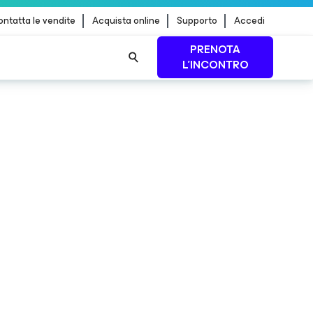
ntatta le vendite
Acquista online
Supporto
Accedi
PRENOTA
L'INCONTRO
a.
SCOPRI DI PIÙ
 dei
PER SAPERNE DI
PIÙ