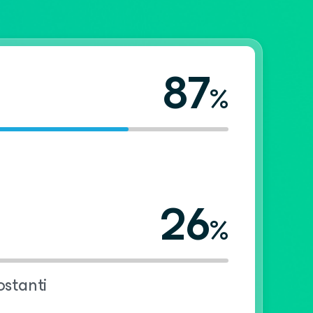
87
%
26
%
ostanti