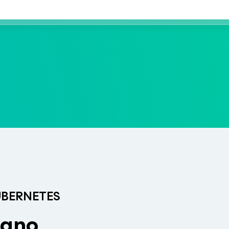
KUBERNETES
stano