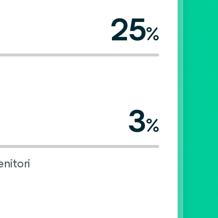
25
%
3
%
enitori