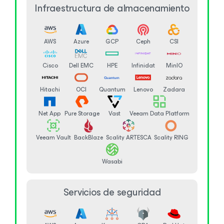
Infraestructura de almacenamiento
AWS
Azure
GCP
Ceph
CSI
Cisco
Dell EMC
HPE
Infinidat
MinIO
Hitachi
OCI
Quantum
Lenovo
Zadara
Net App
Pure Storage
Vast
Veeam Data Platform
Veeam Vault
BackBlaze
Scality ARTESCA
Scality RING
Wasabi
Servicios de seguridad