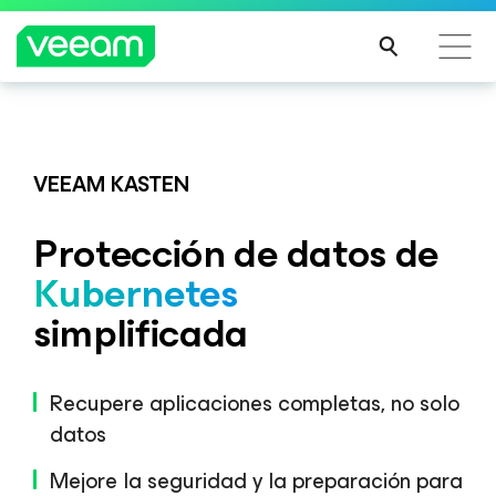
Guía de Veeam para los clientes afectados por la
Veeam DataAI Command Platform
.
Una sola
actualización de contenido de CrowdStrike
plataforma. Control total.
VEEAM KASTEN
MÁS
INFO
Protección de datos de
RMA
EXPLORA AHORA
CIÓN
Kubernetes
simplificada
Recupere aplicaciones completas, no solo
datos
Mejore la seguridad y la preparación para