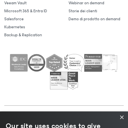
Veeam Vault
Webinar on demand
Microsoft 365 & Entra ID
Storie dei clienti
Salesforce
Demo di prodotto on demand
Kubernetes
Backup & Replication
×
©2026 Veeam® Software |
Informativa sulla privacy
Our site uses cookies to give
|
Informativa sui cookie
|
Informazioni legali
|
Policy