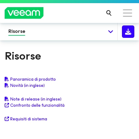
Risorse
Linee guida di Veeam per i clienti interessati
dall'aggiornamento dei contenuti di CrowdStrike
Risorse
PER
SAPE
RNE
DI
Panoramica di prodotto
PIÙ
Novità (in inglese)
Note di release (in inglese)
Confronto delle funzionalità
Requisiti di sistema