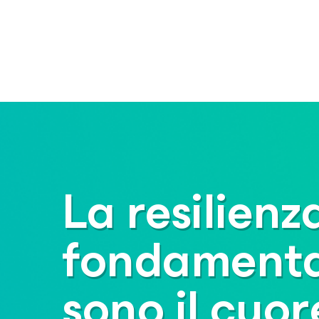
La resilienz
fondamentale
sono il cuor