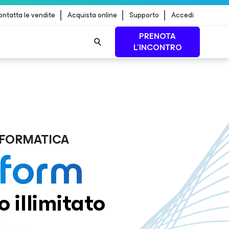
ntatta le vendite
Acquista online
Supporto
Accedi
PRENOTA
L'INCONTRO
a.
SCOPRI DI PIÙ
 dei
PER SAPERNE DI
PIÙ
NFORMATICA
tform
o illimitato