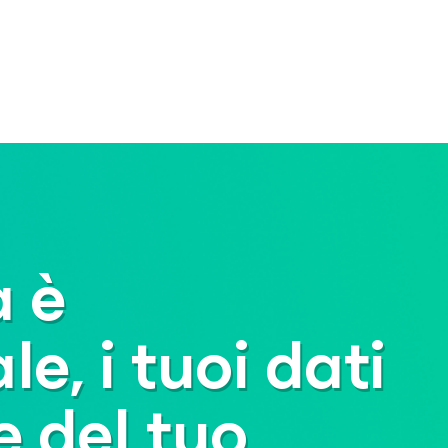
a è
, i tuoi dati
e del tuo