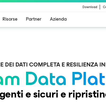
Download
Co
Risorse
Partner
Azienda
ommand Platform
.
Un'unica piattaform
Veeam per i clienti interessati dall'aggiornamento
to.
contenuti di CrowdStrike
E DEI DATI COMPLETA E RESILIENZA I
m Data Pla
igenti e sicuri e ripristin