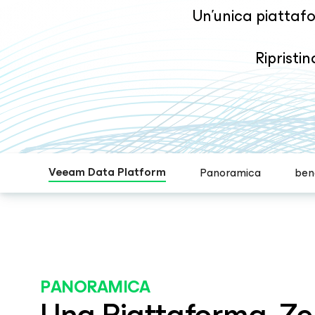
Un'unica piattafo
Ripristi
Veeam Data Platform
Panoramica
bene
PANORAMICA
Una Piattaforma, Ze