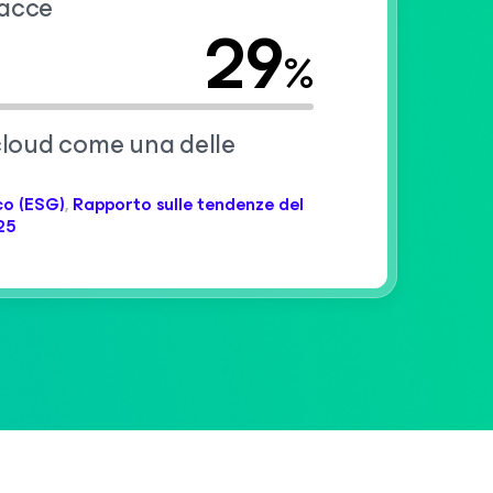
nacce
29
%
l cloud come una delle
co (ESG)
,
Rapporto sulle tendenze del
25