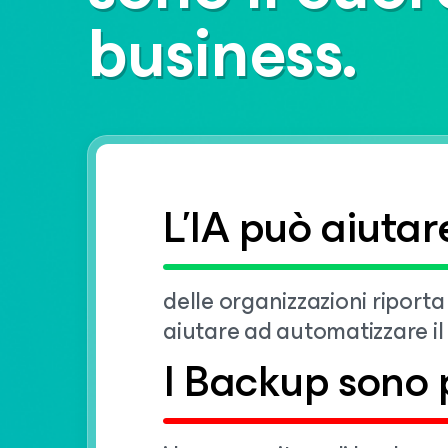
business.
L'IA può aiutar
delle organizzazioni riport
aiutare ad automatizzare il r
I Backup sono p