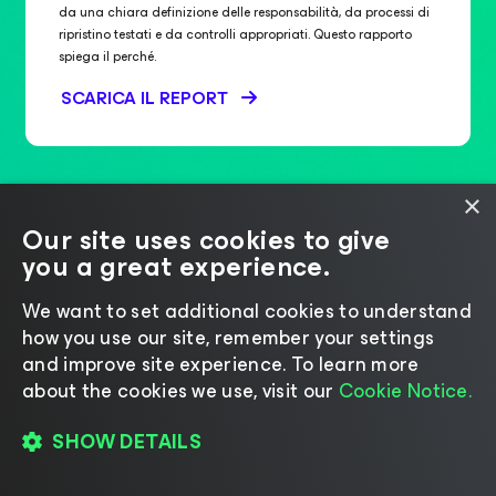
da una chiara definizione delle responsabilità, da processi di
ripristino testati e da controlli appropriati. Questo rapporto
spiega il perché.​
SCARICA IL REPORT
×
Our site uses cookies to give
you a great experience.
FAQ
We want to set additional cookies to understand
how you use our site, remember your settings
and improve site experience. ​To learn more
about the cookies we use, visit our
Cookie Notice.
In che modo Veeam protegge i dati
tra cloud ibrido e Multi-Cloud?
SHOW DETAILS