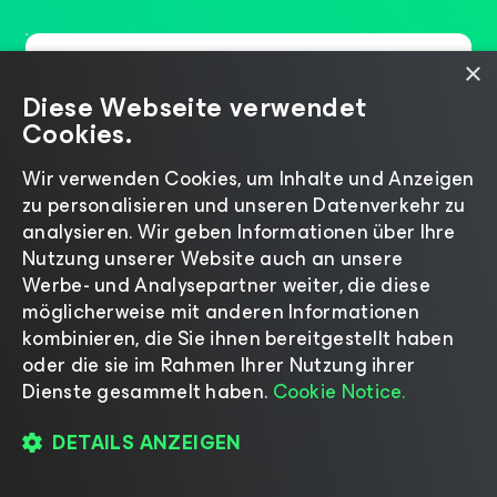
Veeam Data Resilience Maturity
×
Model
Diese Webseite verwendet
Cookies.
74 % der Unternehmen sind auf moderne Datenrisiken nicht
vorbereitet. Und Sie? Bewerten Sie Ihre Bereitschaft!
Wir verwenden Cookies, um Inhalte und Anzeigen
BEWERTEN SIE IHRE BEREITSCHAFT
zu personalisieren und unseren Datenverkehr zu
analysieren. Wir geben Informationen über Ihre
Nutzung unserer Website auch an unsere
Werbe- und Analysepartner weiter, die diese
möglicherweise mit anderen Informationen
Wiederherstellung mit KI und ML neu
kombinieren, die Sie ihnen bereitgestellt haben
erfinden
oder die sie im Rahmen Ihrer Nutzung ihrer
Dienste gesammelt haben.
Cookie Notice.
Die Enterprise Strategy Group von TechTarget befragte 375 IT-
und Datenexperten, die mit Entscheidungen zum Datenschutz
(einschließlich Backup und Wiederherstellung) und zur
DETAILS ANZEIGEN
Datenwissenschaft in ihrem Unternehmen vertraut und/oder
dafür verantwortlich sind.